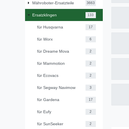
Mähroboter-Ersatzteile
3663
Ersatzklingen
133
für Husqvarna
17
für Worx
6
für Dreame Mova
2
für Mammotion
2
für Ecovacs
2
für Segway Navimow
3
für Gardena
17
für Eufy
2
für SunSeeker
2