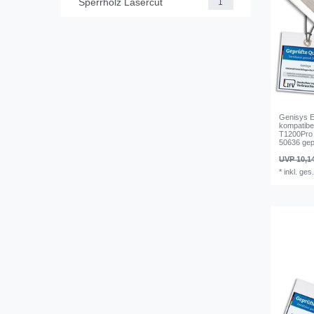
Sperrholz Lasercut
1
Genisys E
kompatibe
T1200Pro 
50636 gep
UVP 10,1
*
inkl. ges