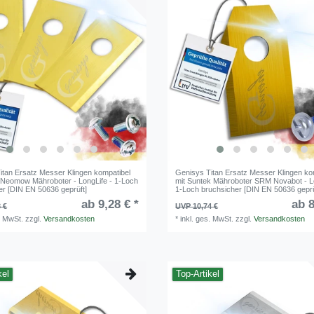
itan Ersatz Messer Klingen kompatibel
Genisys Titan Ersatz Messer Klingen ko
i Neomow Mähroboter - LongLife - 1-Loch
mit Suntek Mähroboter SRM Novabot - Lo
er [DIN EN 50636 geprüft]
1-Loch bruchsicher [DIN EN 50636 geprü
ab 9,28 € *
ab 8
 €
UVP 10,74 €
. MwSt.
zzgl.
Versandkosten
*
inkl. ges. MwSt.
zzgl.
Versandkosten
kel
Top-Artikel