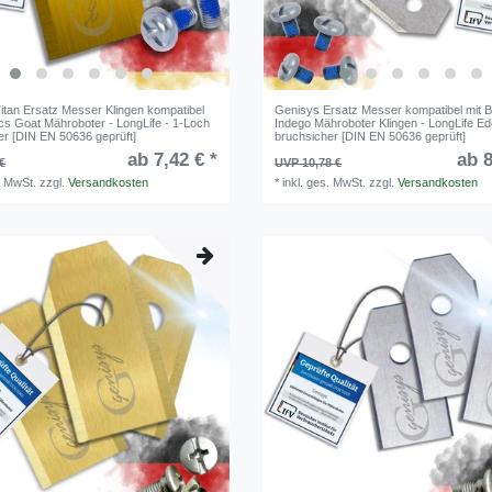
itan Ersatz Messer Klingen kompatibel
Genisys Ersatz Messer kompatibel mit 
cs Goat Mähroboter - LongLife - 1-Loch
Indego Mähroboter Klingen - LongLife Ede
er [DIN EN 50636 geprüft]
bruchsicher [DIN EN 50636 geprüft]
ab 7,42 € *
ab 8
€
UVP 10,78 €
. MwSt.
zzgl.
Versandkosten
*
inkl. ges. MwSt.
zzgl.
Versandkosten