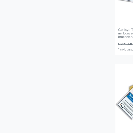
Genisys T
mit Ecova
bruchsich
UVP 9,58 
*
inkl. ges