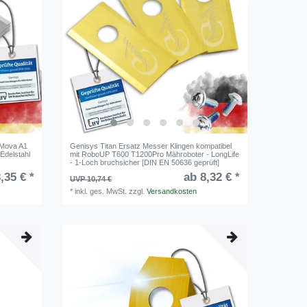
 Mova A1
Genisys Titan Ersatz Messer Klingen kompatibel
Edelstahl
mit RoboUP T600 T1200Pro Mähroboter - LongLife
- 1-Loch bruchsicher [DIN EN 50636 geprüft]
,35 € *
ab 8,32 € *
UVP 10,74 €
*
inkl. ges. MwSt.
zzgl.
Versandkosten