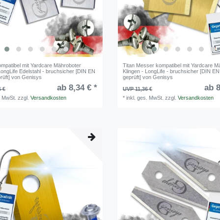
mpatibel mit Yardcare Mähroboter
Titan Messer kompatibel mit Yardcare M
LongLife Edelstahl - bruchsicher [DIN EN
Klingen - LongLife - bruchsicher [DIN E
rüft] von Genisys
geprüft] von Genisys
ab 8,34 € *
ab 8
6 €
UVP 11,36 €
. MwSt.
zzgl.
Versandkosten
*
inkl. ges. MwSt.
zzgl.
Versandkosten