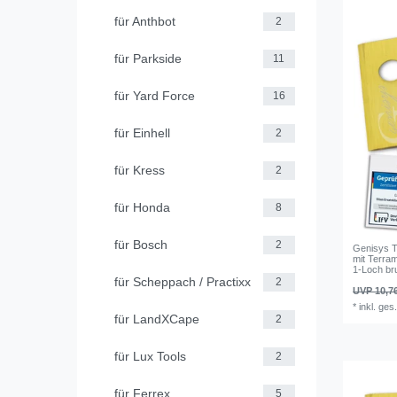
für Anthbot
2
für Parkside
11
für Yard Force
16
für Einhell
2
für Kress
2
für Honda
8
für Bosch
2
Genisys T
mit Terra
1-Loch br
für Scheppach / Practixx
2
UVP 10,7
*
inkl. ges
für LandXCape
2
für Lux Tools
2
für Ferrex
5