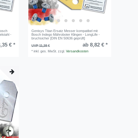
Bosch
Genisys Titan Ersatz Messer kompatibel mit
lstahl -
Bosch Indego Mähroboter Klingen - LongLife -
bruchsicher [DIN EN 50636 geprüft]
,35 € *
ab 8,82 € *
UVP 11,38 €
*
inkl. ges. MwSt.
zzgl.
Versandkosten