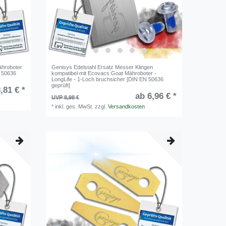
ähroboter
Genisys Edelstahl Ersatz Messer Klingen
N 50636
kompatibel mit Ecovacs Goat Mähroboter -
LongLife - 1-Loch bruchsicher [DIN EN 50636
geprüft]
,81 € *
ab 6,96 € *
UVP 8,98 €
*
inkl. ges. MwSt.
zzgl.
Versandkosten