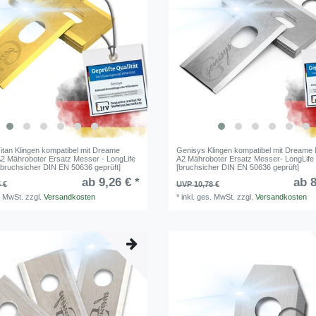
itan Klingen kompatibel mit Dreame
Genisys Klingen kompatibel mit Dreame
2 Mähroboter Ersatz Messer - LongLife
A2 Mähroboter Ersatz Messer- LongLife 
 [bruchsicher DIN EN 50636 geprüft]
[bruchsicher DIN EN 50636 geprüft]
ab 9,26 € *
ab 8
 €
UVP 10,78 €
. MwSt.
zzgl.
Versandkosten
*
inkl. ges. MwSt.
zzgl.
Versandkosten