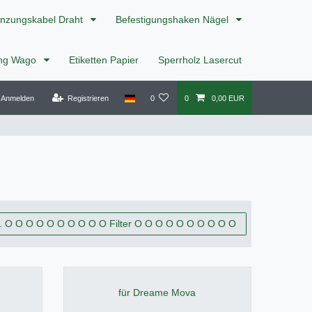
nzungskabel Draht
Befestigungshaken Nägel
ing Wago
Etiketten Papier
Sperrholz Lasercut
Anmelden
Registrieren
0
0
0,00 EUR
. O O O O O O O O O O Filter O O O O O O O O O O
für Dreame Mova