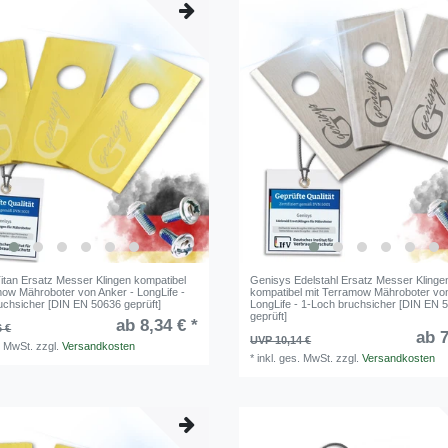
itan Ersatz Messer Klingen kompatibel
Genisys Edelstahl Ersatz Messer Klinge
mow Mähroboter von Anker - LongLife -
kompatibel mit Terramow Mähroboter von
uchsicher [DIN EN 50636 geprüft]
LongLife - 1-Loch bruchsicher [DIN EN 
geprüft]
ab 8,34 € *
6 €
ab 7
UVP 10,14 €
. MwSt.
zzgl.
Versandkosten
*
inkl. ges. MwSt.
zzgl.
Versandkosten