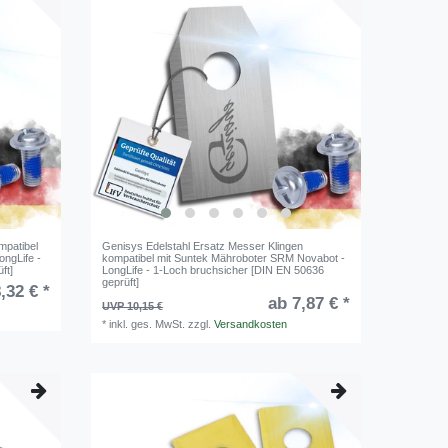
mpatibel
Genisys Edelstahl Ersatz Messer Klingen
ngLife -
kompatibel mit Suntek Mähroboter SRM Novabot -
ft]
LongLife - 1-Loch bruchsicher [DIN EN 50636
geprüft]
,32 € *
ab 7,87 € *
UVP 10,15 €
*
inkl. ges. MwSt.
zzgl.
Versandkosten