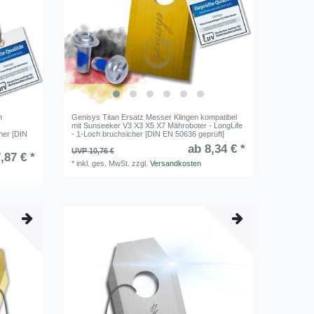
n
Genisys Titan Ersatz Messer Klingen kompatibel
mit Sunseeker V3 X3 X5 X7 Mähroboter - LongLife
her [DIN
- 1-Loch bruchsicher [DIN EN 50636 geprüft]
ab 8,34 € *
UVP 10,76 €
,87 € *
*
inkl. ges. MwSt.
zzgl.
Versandkosten