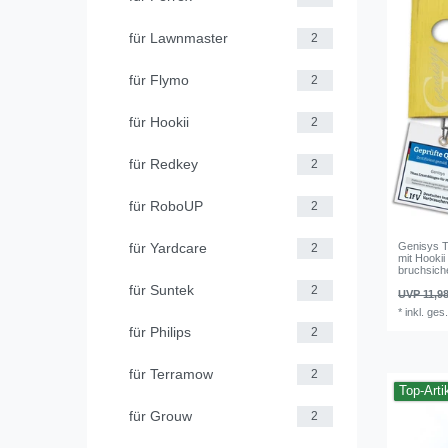
für Lawnmaster
2
für Flymo
2
für Hookii
2
für Redkey
2
für RoboUP
2
für Yardcare
Genisys T
2
mit Hooki
bruchsich
für Suntek
2
UVP 11,98
*
inkl. ges
für Philips
2
für Terramow
2
Top-Arti
für Grouw
2