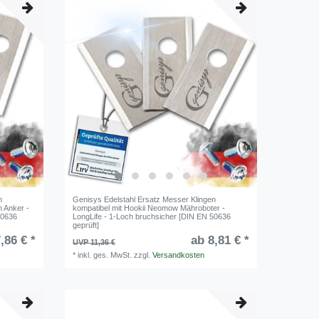
n
Genisys Edelstahl Ersatz Messer Klingen
 Anker -
kompatibel mit Hookii Neomow Mähroboter -
50636
LongLife - 1-Loch bruchsicher [DIN EN 50636
geprüft]
,86 € *
ab 8,81 € *
UVP 11,36 €
*
inkl. ges. MwSt.
zzgl.
Versandkosten