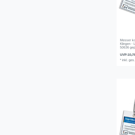
Messer ko
Klingen - 
50636 gep
UVP 10,7
*
inkl. ges