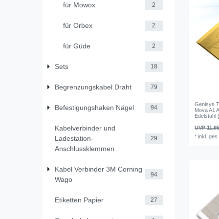
für Mowox
2
für Orbex
2
für Güde
2
Sets
18
Begrenzungskabel Draht
79
Genisys T
Befestigungshaken Nägel
94
Mova A1 A
Edelstahl
Kabelverbinder und
UVP 11,95
*
inkl. ges
Ladestation-
29
Anschlussklemmen
Kabel Verbinder 3M Corning
94
Wago
Etiketten Papier
27