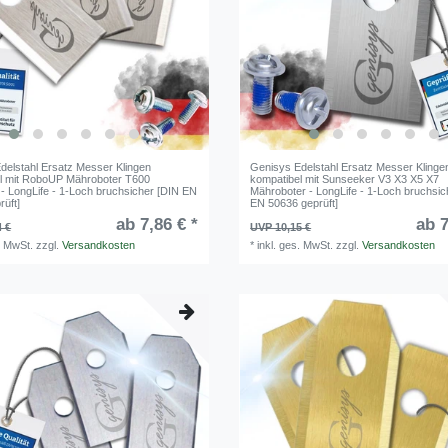
delstahl Ersatz Messer Klingen
Genisys Edelstahl Ersatz Messer Klinge
l mit RoboUP Mähroboter T600
kompatibel mit Sunseeker V3 X3 X5 X7
- LongLife - 1-Loch bruchsicher [DIN EN
Mähroboter - LongLife - 1-Loch bruchsic
rüft]
EN 50636 geprüft]
ab 7,86 € *
ab 7
4 €
UVP 10,15 €
. MwSt.
zzgl.
Versandkosten
*
inkl. ges. MwSt.
zzgl.
Versandkosten