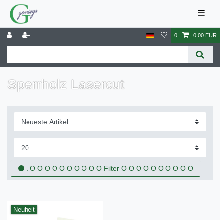
☰
0
0,00 EUR
Sperrholz Lasercut
. O O O O O O O O O O Filter O O O O O O O O O O
Neuheit