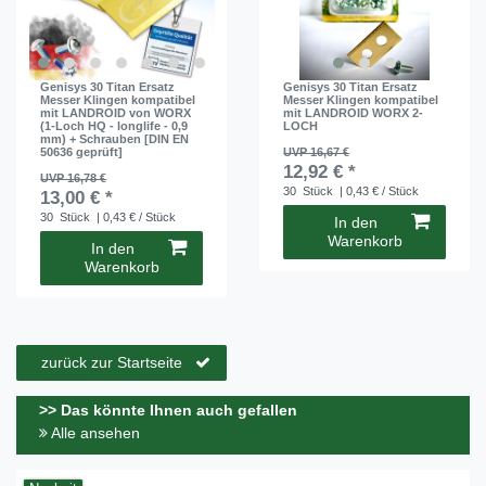
Genisys 30 Titan Ersatz
Genisys 30 Titan Ersatz
Messer Klingen kompatibel
Messer Klingen kompatibel
mit LANDROID von WORX
mit LANDROID WORX 2-
(1-Loch HQ - longlife - 0,9
LOCH
mm) + Schrauben [DIN EN
50636 geprüft]
UVP 16,67 €
12,92 € *
UVP 16,78 €
30
Stück
| 0,43 € / Stück
13,00 € *
30
Stück
| 0,43 € / Stück
In den
Warenkorb
In den
Warenkorb
zurück zur Startseite
>> Das könnte Ihnen auch gefallen
Alle ansehen