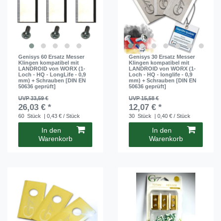
Genisys 60 Ersatz Messer
Genisys 30 Ersatz Messer
Klingen kompatibel mit
Klingen kompatibel mit
LANDROID von WORX (1-
LANDROID von WORX (1-
Loch - HQ - LongLife - 0,9
Loch - HQ - longlife - 0,9
mm) + Schrauben [DIN EN
mm) + Schrauben [DIN EN
50636 geprüft]
50636 geprüft]
UVP 33,59 €
UVP 15,58 €
26,03 € *
12,07 € *
60
Stück
| 0,43 € / Stück
30
Stück
| 0,40 € / Stück
In den
In den
Warenkorb
Warenkorb