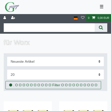
☰
0
0,00 EUR
für Worx
. O O O O O O O O O O Filter O O O O O O O O O O