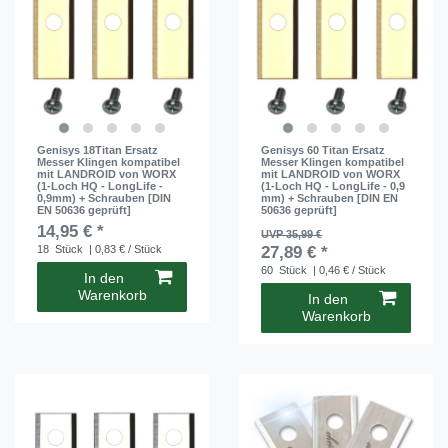
Genisys 18Titan Ersatz
Genisys 60 Titan Ersatz
Messer Klingen kompatibel
Messer Klingen kompatibel
mit LANDROID von WORX
mit LANDROID von WORX
(1-Loch HQ - LongLife -
(1-Loch HQ - LongLife - 0,9
0,9mm) + Schrauben [DIN
mm) + Schrauben [DIN EN
EN 50636 geprüft]
50636 geprüft]
14,95 € *
UVP 35,99 €
18
Stück
| 0,83 € / Stück
27,89 € *
60
Stück
| 0,46 € / Stück
In den
Warenkorb
In den
Warenkorb