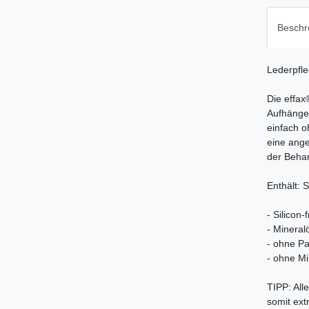
Beschr
Lederpfleg
Die effax
Aufhängen
einfach o
eine ange
der Behan
Enthält: S
- Silicon-f
- Mineralö
- ohne P
- ohne Mi
TIPP: Al
somit ext