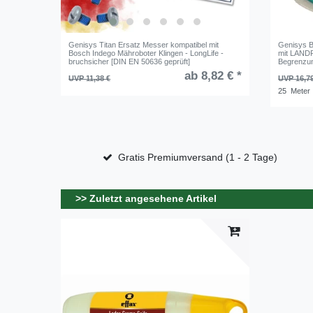
Genisys Titan Ersatz Messer kompatibel mit
Genisys B
Bosch Indego Mähroboter Klingen - LongLife -
mit LAND
bruchsicher [DIN EN 50636 geprüft]
Begrenzu
ab 8,82 € *
UVP 11,38 €
UVP 16,7
25
Meter
Gratis Premiumversand (1 - 2 Tage)
>> Zuletzt angesehene Artikel