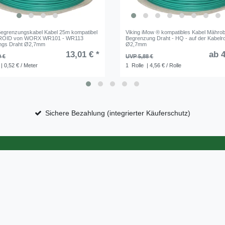
egrenzungskabel Kabel 25m kompatibel
Viking iMow ® kompatibles Kabel Mährob
ROID von WORX WR101 - WR113
Begrenzung Draht - HQ - auf der Kabelrol
ngs Draht Ø2,7mm
Ø2,7mm
13,01 € *
ab 4
9 €
UVP 5,88 €
| 0,52 € / Meter
1
Rolle
| 4,56 € / Rolle
Sichere Bezahlung (integrierter Käuferschutz)