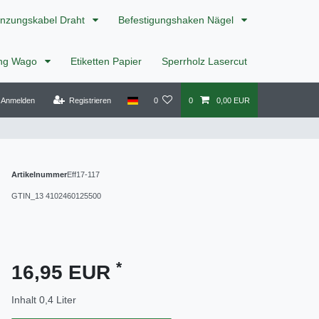
nzungskabel Draht
Befestigungshaken Nägel
ing Wago
Etiketten Papier
Sperrholz Lasercut
Anmelden
Registrieren
0
0
0,00 EUR
Artikelnummer
Eff17-117
GTIN_13
4102460125500
*
16,95 EUR
Inhalt
0,4
Liter