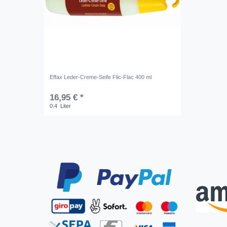
Effax Leder-Creme-Seife Flic-Flac 400 ml
16,95 € *
0.4
Liter