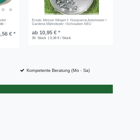
oter
Ersatz Messer Klingen f. Husqvarna Automower /
Genisys 
le -
Gardena Mähroboter +Schrauben NEU
Mährobot
Erdanker
ab 10,95 € *
,56 € *
UVP 10,2
30
Stück
| 0,36 € / Stück
1
Beutel
Kompetente Beratung (Mo - Sa)