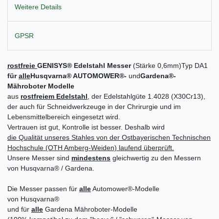
Weitere Details
GPSR
rostfreie
GENISYS
®
Edelstahl Messer
(Stärke 0,6mm)
Typ DA1
für
alle
Husqvarna
®
AUTOMOWER
®-
und
Gardena
®
-
Mähroboter Modelle
aus
rostfreiem Edelstahl
, der Edelstahlgüte 1.4028 (X30Cr13),
der auch für Schneidwerkzeuge in der Chrirurgie und im
Lebensmittelbereich eingesetzt wird.
Vertrauen ist gut, Kontrolle ist besser. Deshalb wird
die Qualität unseres Stahles von der Ostbayerischen Technischen
Hochschule (OTH Amberg-Weiden)
laufend
überprüft.
Unsere Messer sind
mindestens
gleichwertig zu den Messern
von Husqvarna® / Gardena.
Die Messer passen für
alle
Automower®-Modelle
von Husqvarna®
und für
alle
Gardena Mähroboter-Modelle