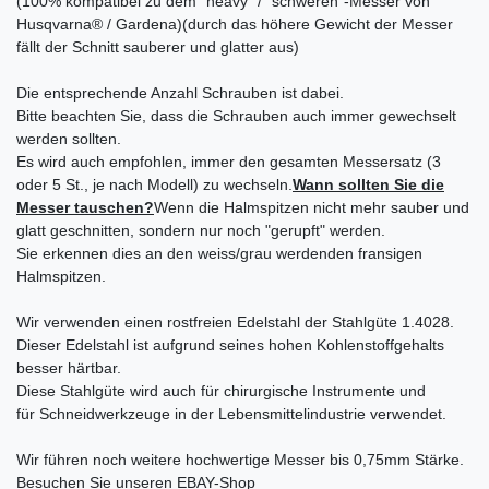
(100% kompatibel zu dem "heavy" / "schweren"-Messer von
Husqvarna® / Gardena)(durch das höhere Gewicht der Messer
fällt der Schnitt sauberer und glatter aus)
Die entsprechende Anzahl Schrauben ist dabei.
Bitte beachten Sie, dass die Schrauben auch immer gewechselt
werden sollten.
Es wird auch empfohlen, immer den gesamten Messersatz (3
oder 5 St., je nach Modell) zu wechseln.
Wann sollten Sie die
Messer tauschen?
Wenn die Halmspitzen nicht mehr sauber und
glatt geschnitten, sondern nur noch "gerupft" werden.
Sie erkennen dies an den weiss/grau werdenden fransigen
Halmspitzen.
Wir verwenden einen rostfreien Edelstahl der Stahlgüte 1.4028.
Dieser Edelstahl ist aufgrund seines hohen Kohlenstoffgehalts
besser härtbar.
Diese Stahlgüte wird auch für chirurgische Instrumente und
für Schneidwerkzeuge in der Lebensmittelindustrie verwendet.
Wir führen noch weitere hochwertige Messer bis 0,75mm Stärke.
Besuchen Sie unseren EBAY-Shop