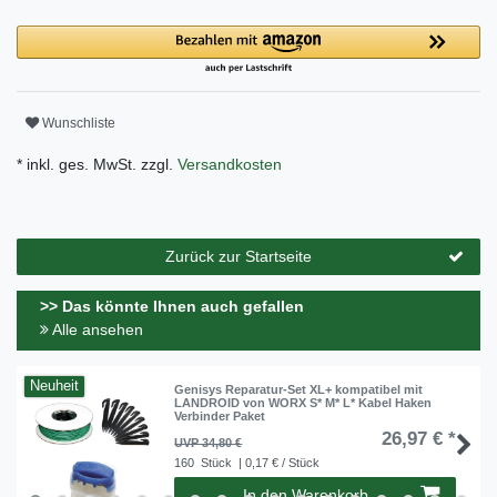
Wunschliste
* inkl. ges. MwSt. zzgl.
Versandkosten
Zurück zur Startseite
>> Das könnte Ihnen auch gefallen
Alle ansehen
Neuheit
Genisys Reparatur-Set XL+ kompatibel mit
LANDROID von WORX S* M* L* Kabel Haken
Verbinder Paket
26,97 € *
UVP 34,80 €
160
Stück
| 0,17 € / Stück
In den Warenkorb