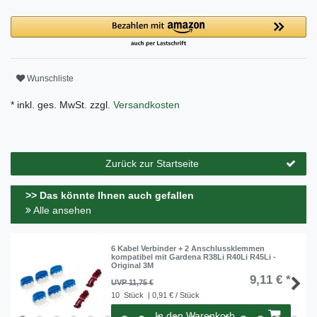
Wunschliste
* inkl. ges. MwSt. zzgl.
Versandkosten
Zurück zur Startseite
>> Das könnte Ihnen auch gefallen
Alle ansehen
6 Kabel Verbinder + 2 Anschlussklemmen
kompatibel mit Gardena R38Li R40Li R45Li -
Original 3M
9,11 € *
UVP 11,75 €
10
Stück
| 0,91 € / Stück
In den Warenkorb