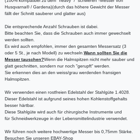
(100% kompatibel zu dem "heavy" / "schweren"-Messer von
Husqvarna® / Gardena)(durch das höhere Gewicht der Messer
fällt der Schnitt sauberer und glatter aus)
Die entsprechende Anzahl Schrauben ist dabei.
Bitte beachten Sie, dass die Schrauben auch immer gewechselt
werden sollten.
Es wird auch empfohlen, immer den gesamten Messersatz (3
oder 5 St., je nach Modell) zu wechseln.
Wann sollten Sie die
Messer tauschen?
Wenn die Halmspitzen nicht mehr sauber und
glatt geschnitten, sondern nur noch "gerupft" werden.
Sie erkennen dies an den weiss/grau werdenden fransigen
Halmspitzen.
Wir verwenden einen rostfreien Edelstahl der Stahlgüte 1.4028.
Dieser Edelstahl ist aufgrund seines hohen Kohlenstoffgehalts
besser härtbar.
Diese Stahlgüte wird auch für chirurgische Instrumente und
für Schneidwerkzeuge in der Lebensmittelindustrie verwendet.
Wir führen noch weitere hochwertige Messer bis 0,75mm Stärke.
Besuchen Sie unseren EBAY-Shop