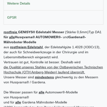
Weitere Details
GPSR
rostfreie
GENISYS
®
Edelstahl Messer
(Stärke 0,6mm)
Typ DA1
für
alle
Husqvarna
®
AUTOMOWER
®-
und
Gardena
®
-
Mähroboter Modelle
aus
rostfreiem Edelstahl
, der Edelstahlgüte 1.4028 (X30Cr13),
der auch für Schneidwerkzeuge in der Chrirurgie und im
Lebensmittelbereich eingesetzt wird.
Vertrauen ist gut, Kontrolle ist besser. Deshalb wird
die Qualität unseres Stahles von der Ostbayerischen Technischen
Hochschule (OTH Amberg-Weiden)
laufend
überprüft.
Unsere Messer sind
mindestens
gleichwertig zu den Messern
von Husqvarna® / Gardena.
Die Messer passen für
alle
Automower®-Modelle
von Husqvarna®
und für
alle
Gardena Mähroboter-Modelle