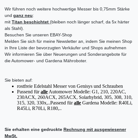
Wir führen noch weitere hochwertige Messer bis 0,75mm Stärke
und
ganz neu
:
mit
Titan beschichtet
(bleiben noch länger scharf, da 5x härter
als Stahl).
Besuchen Sie unseren EBAY-Shop
Melden Sie sich für meine Newsletter an, indem Sie meinen Shop
in Ihre Liste der bevorzugten Verkäufer und Shops aufnehmen
Wir informieren Sie über Neuerungen und Sonderangebote für
die Automower- und Gardena Mähroboter.
Sie bieten auf:
rostfreie Edelstahl Messer von Genisys und Schrauben
Passend für
alle
Automower Modelle: G1, 210, 220AC,
230ACX, 260ACX, 265ACX, Solarhybrid, 305, 308, 310,
315, 320, 330x,..Passend für
alle
Gardena Modelle: R40Li,
R45Li, R70Li, R180,..
Sie erhalten eine gedruckte
Rechnung mit ausgewiesener
MwSt.