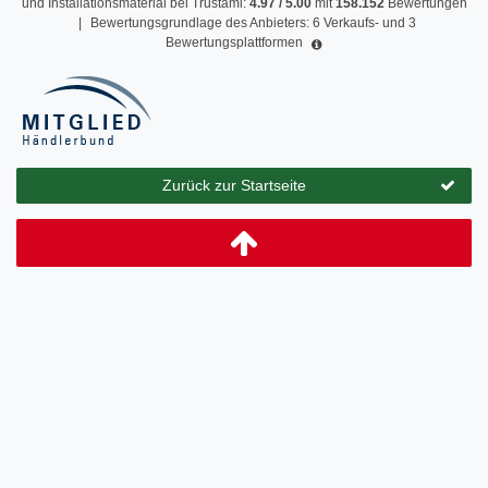
und Installationsmaterial
bei Trustami:
4.97
/
5.00
mit
158.152
Bewertungen
|
Bewertungsgrundlage des Anbieters: 6 Verkaufs- und 3
Bewertungsplattformen
Zurück zur Startseite