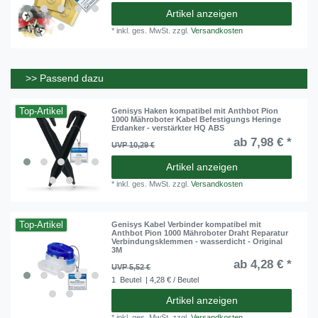
Artikel anzeigen
*
inkl. ges. MwSt.
zzgl.
Versandkosten
>> Passend dazu
Top-Artikel
Genisys Haken kompatibel mit Anthbot Pion
1000 Mähroboter Kabel Befestigungs Heringe
Erdanker - verstärkter HQ ABS
ab 7,98 € *
UVP 10,29 €
Artikel anzeigen
*
inkl. ges. MwSt.
zzgl.
Versandkosten
Top-Artikel
Genisys Kabel Verbinder kompatibel mit
Anthbot Pion 1000 Mähroboter Draht Reparatur
Verbindungsklemmen - wasserdicht - Original
3M
ab 4,28 € *
UVP 5,52 €
1
Beutel
| 4,28 € / Beutel
Artikel anzeigen
*
inkl. ges. MwSt.
zzgl.
Versandkosten