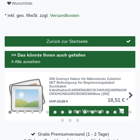
Wunschliste
* inkl. ges. MwSt. zzgl.
Versandkosten
Zurück zur Startseite
>> Das könnte Ihnen auch gefallen
Alle ansehen
200 Genisys Haken für Mähroboter Zubehör
SET Befestigung für Begrenzungskabel
Suchkabel
Kabelhalter/GARDENA/BOSCH/HUSQVARNA/W
ORX/HONDA/ROBOMOW/iMow (200)
18,51 € *
UVP 23,88 €
In den Warenkorb
Gratis Premiumversand (1 - 2 Tage)