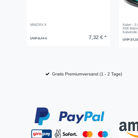
MWORX.9
Kabel - 3,
RMI Mähro
Kabelrolle
7,32 € *
UVP 9,44 €
UVP 37,1
Gratis Premiumversand (1 - 2 Tage)