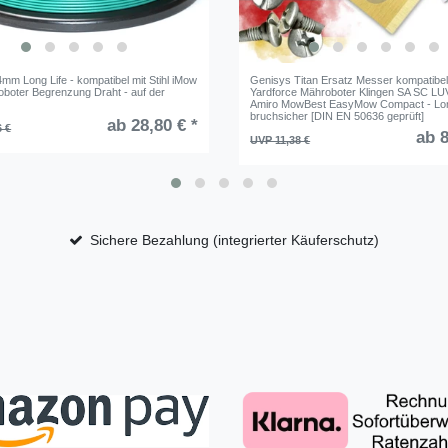
4mm Long Life - kompatibel mit Stihl iMow
Genisys Titan Ersatz Messer kompatibel
boter Begrenzung Draht - auf der
Yardforce Mähroboter Klingen SA SC L
Amiro MowBest EasyMow Compact - Lon
bruchsicher [DIN EN 50636 geprüft]
ab 28,80 € *
6 €
ab 8
UVP 11,38 €
Sichere Bezahlung (integrierter Käuferschutz)