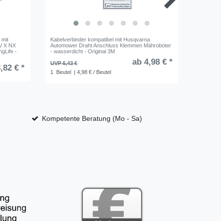
 mit
Kabelverbinder kompatibel mit Husqvarna
Genisys 
UV X NX
Automower Draht Anschluss Klemmen Mähroboter
Mährobo
gLife -
- wasserdicht - Original 3M
Begrenzu
Aluminium
ab 4,98 € *
UVP 6,43 €
,82 € *
UVP 7,20
1
Beutel
| 4,98 € / Beutel
1
Rolle
|
Kompetente Beratung (Mo - Sa)