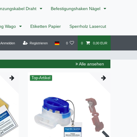
nzungskabel Draht
Befestigungshaken Nägel
ing Wago
Etiketten Papier
Sperrholz Lasercut
Anmelden
Registrieren
0
0
0,00 EUR
Alle ansehen
Top-Artikel
Top-Art