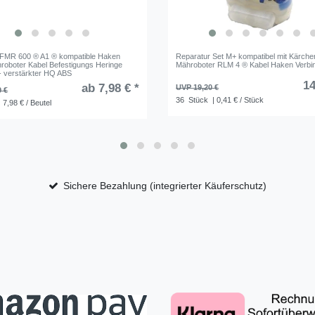
 FMR 600 ® A1 ® kompatible Haken
Reparatur Set M+ kompatibel mit Kärche
roboter Kabel Befestigungs Heringe
Mähroboter RLM 4 ® Kabel Haken Verbi
- verstärkter HQ ABS
14
ab 7,98 € *
UVP 19,20 €
9 €
36
Stück
| 0,41 € / Stück
 7,98 € / Beutel
Sichere Bezahlung (integrierter Käuferschutz)