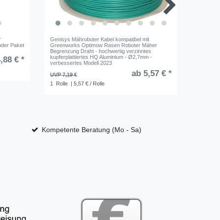
r
Genisys Mähroboter Kabel kompatibel mit
Installat
nder Paket
Greenworks Optimow Rasen Roboter Mäher
iKit Kabe
Begrenzung Draht - hochwertig verzinntes
kupferplattiertes HQ Aluminium - Ø2,7mm -
,88 € *
UVP 34,2
verbessertes Modell 2023
155
Stüc
ab 5,57 € *
UVP 7,19 €
1
Rolle
| 5,57 € / Rolle
Kompetente Beratung (Mo - Sa)