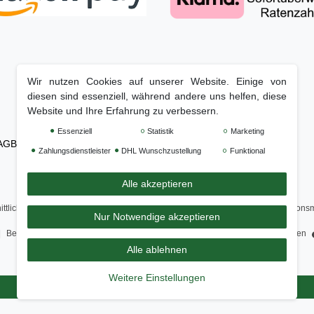
Wir nutzen Cookies auf unserer Website. Einige von
diesen sind essenziell, während andere uns helfen, diese
Website und Ihre Erfahrung zu verbessern.
Essenziell
Statistik
Marketing
AGB
Barrierefreiheitserklärung
Widerrufs­recht
Kontakt
Zahlungsdienstleister
DHL Wunschzustellung
Funktional
Alle akzeptieren
ittliche Bewertung von
Genisys - Mähroboter Spezialist: Zubehör und Installations
Nur Notwendige akzeptieren
Trustami:
4.97
/
5.00
mit
158.151
Bewertungen
|
Bewertungsgrundlage des Anbieters: 6 Verkaufs- und 3 Bewertungsplattformen
Alle ablehnen
Weitere Einstellungen
Zurück zur Startseite