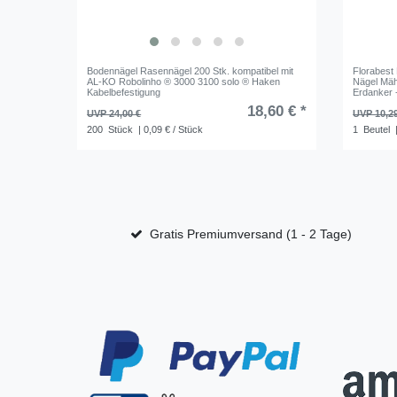
Bodennägel Rasennägel 200 Stk. kompatibel mit
Florabest
AL-KO Robolinho ® 3000 3100 solo ® Haken
Nägel Mäh
Kabelbefestigung
Erdanker 
18,60 € *
UVP 24,00 €
UVP 10,2
200
Stück
| 0,09 € / Stück
1
Beutel
|
Gratis Premiumversand (1 - 2 Tage)