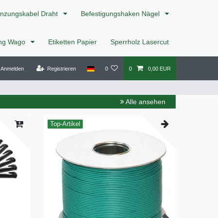
nzungskabel Draht
Befestigungshaken Nägel
ing Wago
Etiketten Papier
Sperrholz Lasercut
Anmelden
Registrieren
0
0
0,00 EUR
Alle ansehen
Top-Artikel
Neuheit