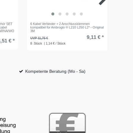
ehör SET
6 Kabel Verbinder + 2 Anschlussklemmen
Genisys 
kabel
kompatibel für Ambrogio ® L210 L250 L2* - Original
LandXcap
VARNA/WO
3M
Draht Be
bruchsich
9,11 € *
UVP 11,75 €
,51 € *
UVP 10,2
8
Stück
| 1,14 € / Stück
1
Beutel
Kompetente Beratung (Mo - Sa)