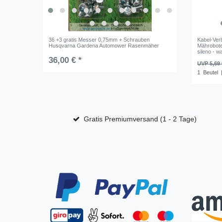
36 +3 gratis Messer 0,75mm + Schrauben
Kabel-Ver
Husqvarna Gardena Automower Rasenmäher
Mährobote
sileno - w
36,00 € *
UVP 5,69 
1
Beutel
|
Gratis Premiumversand (1 - 2 Tage)