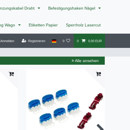
nzungskabel Draht
Befestigungshaken Nägel
ing Wago
Etiketten Papier
Sperrholz Lasercut
Anmelden
Registrieren
0
0
0,00 EUR
Alle ansehen
Top-Art