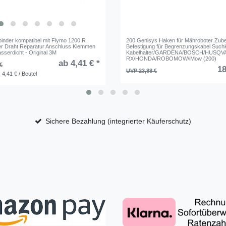
binder kompatibel mit Flymo 1200 R
200 Genisys Haken für Mähroboter Zub
r Draht Reparatur Anschluss Klemmen
Befestigung für Begrenzungskabel Such
asserdicht - Original 3M
Kabelhalter/GARDENA/BOSCH/HUSQ
RX/HONDA/ROBOMOW/iMow (200)
ab 4,41 € *
€
18
UVP 23,88 €
 4,41 € / Beutel
Sichere Bezahlung (integrierter Käuferschutz)