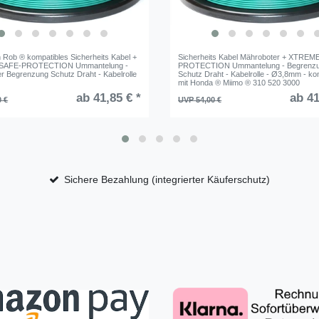
 Rob ® kompatibles Sicherheits Kabel +
Sicherheits Kabel Mähroboter + XTREM
SAFE-PROTECTION Ummantelung -
PROTECTION Ummantelung - Begrenz
r Begrenzung Schutz Draht - Kabelrolle
Schutz Draht - Kabelrolle - Ø3,8mm - ko
mit Honda ® Miimo ® 310 520 3000
ab 41,85 € *
ab 41
0 €
UVP 54,00 €
Sichere Bezahlung (integrierter Käuferschutz)