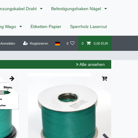
nzungskabel Draht
Befestigungshaken Nägel
ing Wago
Etiketten Papier
Sperrholz Lasercut
Anmelden
Registrieren
0
0
0,00 EUR
Alle ansehen