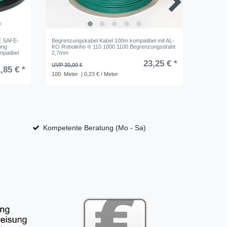
E SAFE-
Begrenzungskabel Kabel 100m kompatibel mit AL-
Genisys 
ung
KO Robolinho ® 110 1000 1100 Begrenzungsdraht
mit Mowo
mpatibel
2,7mm
bruchsic
23,25 € *
UVP 30,00 €
UVP 10,7
,85 € *
100
Meter
| 0,23 € / Meter
Kompetente Beratung (Mo - Sa)