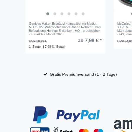
Genisys Haken Erdnägel kompatibel mit Medion
McCulloch
MD 19727 Mähroboter Kabel Rasen Roboter Draht
XTREME 
Befestigung Heringe Erdanker - HQ - bruchsicher
Mährobote
verstärktes Modell 2023
- Ø3,8mm
ab 7,98 € *
UVP 10,29 €
UVP 54,0
1
Beutel
| 7,98 € / Beutel
Gratis Premiumversand (1 - 2 Tage)