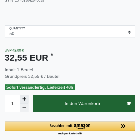
GTIN_13
4313042845635
QUANTITY
UVP 42,00 €
*
32,55 EUR
Inhalt
1
Beutel
Grundpreis
32,55 € / Beutel
Sofort versandfertig, Lieferzeit 48h
In den Warenkorb