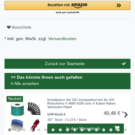
Wunschliste
* inkl. ges. MwSt. zzgl.
Versandkosten
Zurück zur Startseite
>> Das könnte Ihnen auch gefallen
Alle ansehen
Neuheit
Installation Set XS+ kompatibel mit AL-KO
Robolinho ® 4000 4100 solo ® Kabel Haken
Verbinder Paket
40,46 € *
UVP 52,21 €
307
Stück
| 0,13 € / Stück
In den Warenkorb