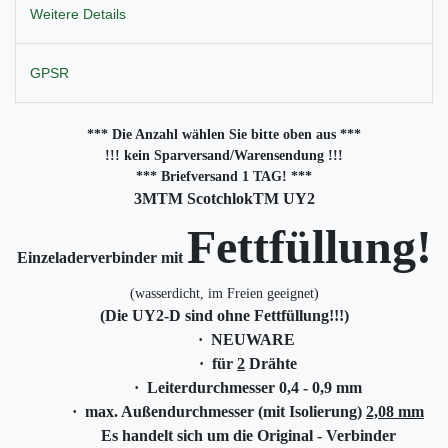
Weitere Details
GPSR
*** Die Anzahl wählen Sie bitte oben aus ***
!!! kein Sparversand/Warensendung !!!
*** Briefversand 1 TAG! ***
3M
TM
ScotchlokTM
UY2
Fettfüllung!
Einzeladerverbinder mit
(wasserdicht, im Freien geeignet)
(Die UY2-D sind ohne Fettfüllung!!!)
·
NEUWARE
·
für
2
Drähte
·
Leiterdurchmesser 0,4 - 0,9 mm
·
max. Außendurchmesser (mit Isolierung)
2,08 mm
Es handelt sich um die Original - Verbinder