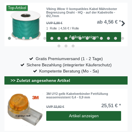
Top-Artikel
Viking iMow ® kompatibles Kabel Mähroboter
Begrenzung Draht - HQ - auf der Kabelrolle -
Ø2,7mm
ab 4,56 € *
UVP 5,88 €
1
Rolle
| 4,56 € / Rolle
Artikel anzeigen
Gratis Premiumversand (1 - 2 Tage)
Sichere Bezahlung (integrierter Käuferschutz)
Kompetente Beratung (Mo - Sa)
>> Zuletzt angesehene Artikel
3M UY2 gelb Kabelverbinder Fettfüllung
wasserresistent 0,4 - 0,9 mm
25,51 € *
UVP 32,92 €
Artikel anzeigen