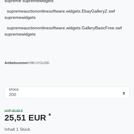
supreme supremewidgets
supremeauctiononlinesoftware.widgets.EbayGalleryZ.swf
supremewidgets
supremeauctiononlinesoftware.widgets.GalleryBasicFree.swf
supremewidgets
Artikelnummer
V3M-UY2x200.
STÜCK
UVP 32,92 €
*
25,51 EUR
Inhalt
1
Stück