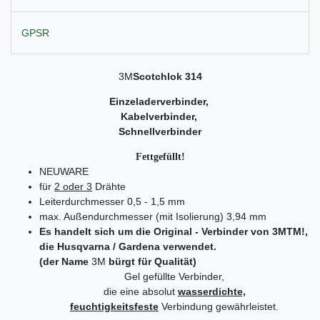
GPSR
3M
Scotchlok 314
Einzeladerverbinder,
Kabelverbinder,
Schnellverbinder
Fettgefüllt!
NEUWARE
für
2 oder 3
Drähte
Leiterdurchmesser 0,5 - 1,5 mm
max. Außendurchmesser (mit Isolierung) 3,94 mm
Es handelt sich um die Original - Verbinder von
3M
TM
!,
die Husqvarna / Gardena verwendet.
(der Name
3M
bürgt für Qualität)
Gel gefüllte Verbinder,
die eine absolut
wasserdichte,
feuchtigkeitsfeste
Verbindung gewährleistet.