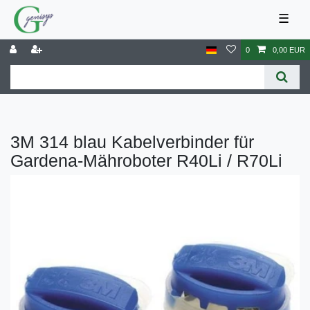
☰
0
0,00 EUR
3M 314 blau Kabelverbinder für
Gardena-Mähroboter R40Li / R70Li