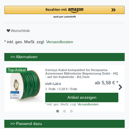
Wunschliste
* inkl. ges. MwSt. zzgl.
Versandkosten
>> Alternativen
Top-Artikel
Genisys Kabel kompatibel für Husqvarna
Automower Mähroboter Begrenzung Draht - HQ
- auf der Kabelrolle - Ø2,7mm
ab 5,58 € *
UVP 7,20 €
1
Rolle
| 5,58 € / Rolle
Artikel anzeigen
*
inkl. ges. MwSt.
zzgl.
Versandkosten
>> Passend dazu