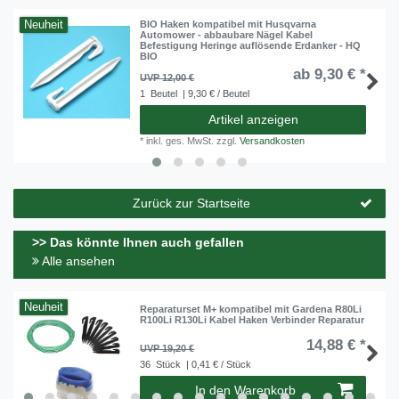
Neuheit
BIO Haken kompatibel mit Husqvarna
Automower - abbaubare Nägel Kabel
Befestigung Heringe auflösende Erdanker - HQ
BIO
ab 9,30 € *
UVP 12,00 €
1
Beutel
| 9,30 € / Beutel
Artikel anzeigen
*
inkl. ges. MwSt.
zzgl.
Versandkosten
Zurück zur Startseite
>> Das könnte Ihnen auch gefallen
Alle ansehen
Neuheit
Reparaturset M+ kompatibel mit Gardena R80Li
R100Li R130Li Kabel Haken Verbinder Reparatur
14,88 € *
UVP 19,20 €
36
Stück
| 0,41 € / Stück
In den Warenkorb