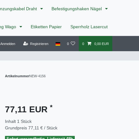
nzungskabel Draht
Befestigungshaken Nägel
ing Wago
Etiketten Papier
Sperrholz Lasercut
Anmelden
Registrieren
0
0
0,00 EUR
Artikelnummer
NEW-4156
*
77,11 EUR
Inhalt
1
Stück
Grundpreis
77,11 € / Stück
Sofort versandfertig, Lieferzeit 48h