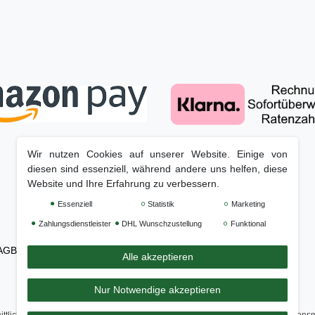
Wir nutzen Cookies auf unserer Website. Einige von
diesen sind essenziell, während andere uns helfen, diese
Website und Ihre Erfahrung zu verbessern.
Essenziell
Statistik
Marketing
Zahlungsdienstleister
DHL Wunschzustellung
Funktional
AGB
Barrierefreiheitserklärung
Widerrufs­recht
Kontakt
Alle akzeptieren
Nur Notwendige akzeptieren
ittliche Bewertung von
Genisys - Mähroboter Spezialist: Zubehör und Installations