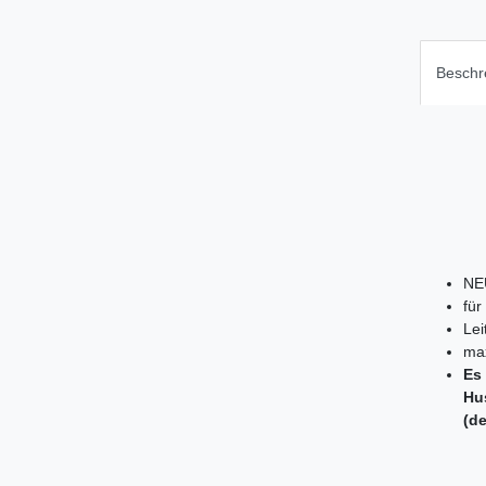
Beschr
NE
für
Lei
max
Es 
Hu
(d