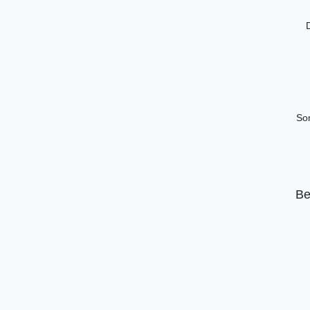
Som
Be