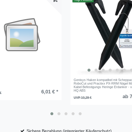
Genisys Haken kompatibel mit Scheppa
RoboCut und Practixx PX-RRM Nägel M
Kabel Befestigungs Heringe Erdanker - v
HQ ABS
6,01 € *
€
ab 7
UVP 10,29 €
Sichere Bezahlung (integrierter Käuferschutz)