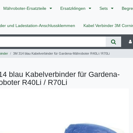
Mähroboter-Ersatzteile
Ersatzklingen
Sets
Begre
nder und Ladestation-Anschlussklemmen
Kabel Verbinder 3M Corn
inder
3M 314 blau Kabelverbinder für Gardena-Mähroboter R40Li / R70Li
4 blau Kabelverbinder für Gardena-
boter R40Li / R70Li