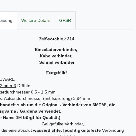
eibung
Weitere Details
GPSR
3M
Scotchlok 314
Einzeladerverbinder,
Kabelverbinder,
Schnellverbinder
Fettgefüllt!
UWARE
2 oder 3
Drähte
terdurchmesser 0,5 - 1,5 mm
. Außendurchmesser (mit Isolierung) 3,94 mm
handelt sich um die Original - Verbinder von
3M
TM
!, die
sqvarna / Gardena verwendet.
er Name
3M
bürgt für Qualität)
Gel gefüllte Verbinder,
die eine absolut
wasserdichte, feuchtigkeitsfeste
Verbindung