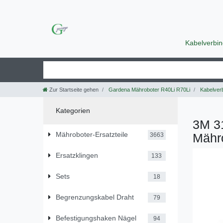
Kabelverbi
Zur Startseite gehen
Gardena Mähroboter R40Li R70Li
Kabelverb
Kategorien
3M 31
Mähroboter-Ersatzteile
Mähro
3663
Ersatzklingen
133
Sets
18
Begrenzungskabel Draht
79
Befestigungshaken Nägel
94