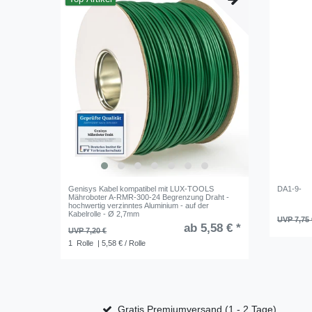
Genisys Kabel kompatibel mit LUX-TOOLS
DA1-9-
Mähroboter A-RMR-300-24 Begrenzung Draht -
hochwertig verzinntes Aluminium - auf der
Kabelrolle - Ø 2,7mm
UVP 7,75 
ab 5,58 € *
UVP 7,20 €
1
Rolle
| 5,58 € / Rolle
Gratis Premiumversand (1 - 2 Tage)