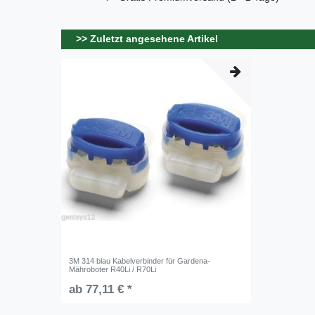
>> Zuletzt angesehene Artikel
3M 314 blau Kabelverbinder für Gardena-
Mähroboter R40Li / R70Li
ab 77,11 € *