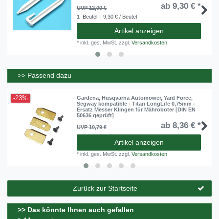
ab 9,30 € *
UVP 12,00 €
1
Beutel
| 9,30 € / Beutel
Artikel anzeigen
*
inkl. ges. MwSt.
zzgl.
Versandkosten
>> Passend dazu
-23%
Gardena, Husqvarna Automower, Yard Force,
Segway kompatible - Titan LongLife 0,75mm -
Ersatz Messer Klingen für Mähroboter [DIN EN
50636 geprüft]
ab 8,36 € *
UVP 10,79 €
Artikel anzeigen
*
inkl. ges. MwSt.
zzgl.
Versandkosten
Zurück zur Startseite
>> Das könnte Ihnen auch gefallen