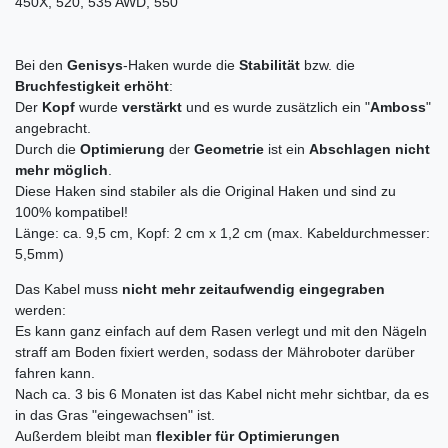
450X, 520, 535 AWD, 550
Bei den
Genisys
-Haken wurde die
Stabilität
bzw. die
Bruchfestigkeit erhöht
:
Der
Kopf
wurde
verstärkt
und es wurde zusätzlich ein "
Amboss
"
angebracht.
Durch die
Optimierung
der
Geometrie
ist ein
Abschlagen nicht
mehr möglich
.
Diese Haken sind stabiler als die Original Haken und sind zu
100% kompatibel!
Länge: ca. 9,5 cm, Kopf:
2 cm x 1,2 cm (max. Kabeldurchmesser:
5,5mm)
Das Kabel muss
nicht mehr zeitaufwendig eingegraben
werden:
Es kann ganz einfach auf dem Rasen verlegt und mit den Nägeln
straff am Boden fixiert werden, sodass der Mähroboter darüber
fahren kann.
Nach ca. 3 bis 6 Monaten ist das Kabel nicht mehr sichtbar, da es
in das Gras "eingewachsen" ist.
Außerdem bleibt man
flexibler für Optimierungen