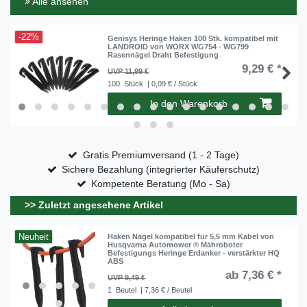
Alle ansehen
-22%
Genisys Heringe Haken 100 Stk. kompatibel mit
LANDROID von WORX WG754 - WG799
Rasennägel Draht Befestigung
9,29 € *
UVP 11,99 €
100
Stück
| 0,09 € / Stück
In den Warenkorb
Gratis Premiumversand (1 - 2 Tage)
Sichere Bezahlung (integrierter Käuferschutz)
Kompetente Beratung (Mo - Sa)
>> Zuletzt angesehene Artikel
Neuheit
Haken Nägel kompatibel für 5,5 mm Kabel von
Husqvarna Automower ® Mähroboter
Befestigungs Heringe Erdanker - verstärkter HQ
ABS
ab 7,36 € *
UVP 9,49 €
1
Beutel
| 7,36 € / Beutel