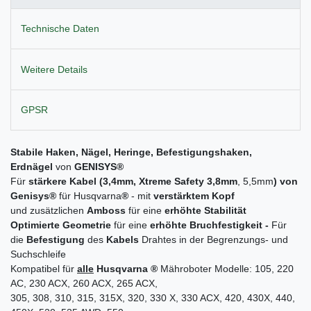
Technische Daten
Weitere Details
GPSR
Stabile Haken, Nägel
, Heringe,
Befestigungshaken,
Erd
nägel
von
GENISYS
®
Für
stärkere Kabel (3,4mm, Xtreme Safety 3,8mm
, 5,5mm
) von
Genisys®
für Husqvarna
®
- mit
verstärktem Kopf
und zusätzlichen
Amboss
für eine
erhöhte Stabilität
Optimierte Geometrie
für eine
erhöhte Bruchfestigkeit -
Für
die
Befestigung
des
Kabels
Drahtes in der Begrenzungs- und
Suchschleife
Kompatibel für
alle
Husqvarna ®
Mähroboter Modelle: 105, 220
AC, 230 ACX, 260 ACX, 265 ACX,
305, 308, 310, 315, 315X, 320, 330 X, 330 ACX, 420, 430X, 440,