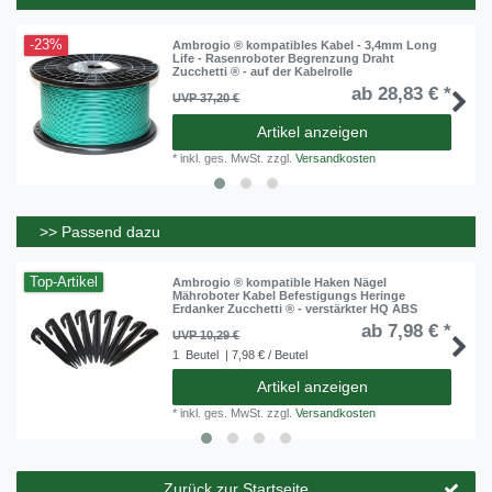
-23%
Ambrogio ® kompatibles Kabel - 3,4mm Long
Life - Rasenroboter Begrenzung Draht
Zucchetti ® - auf der Kabelrolle
ab 28,83 € *
UVP 37,20 €
Artikel anzeigen
*
inkl. ges. MwSt.
zzgl.
Versandkosten
>> Passend dazu
Top-Artikel
Ambrogio ® kompatible Haken Nägel
Mähroboter Kabel Befestigungs Heringe
Erdanker Zucchetti ® - verstärkter HQ ABS
ab 7,98 € *
UVP 10,29 €
1
Beutel
| 7,98 € / Beutel
Artikel anzeigen
*
inkl. ges. MwSt.
zzgl.
Versandkosten
Zurück zur Startseite