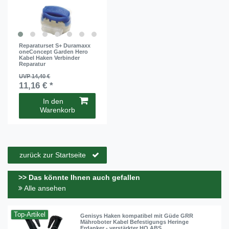
Reparaturset S+ Duramaxx
oneConcept Garden Hero
Kabel Haken Verbinder
Reparatur
UVP 14,40 €
11,16 € *
In den
Warenkorb
zurück zur Startseite
>> Das könnte Ihnen auch gefallen
Alle ansehen
Top-Artikel
Genisys Haken kompatibel mit Güde GRR
Mähroboter Kabel Befestigungs Heringe
Erdanker - verstärkter HQ ABS