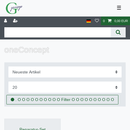
☰
0
0,00 EUR
oneConcept
. O O O O O O O O O O Filter O O O O O O O O O O
Reparatur-Set