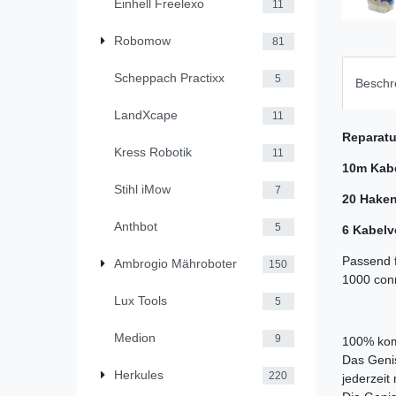
Einhell Freelexo
11
Robomow
81
Scheppach Practixx
5
Beschr
LandXcape
11
Reparatu
Kress Robotik
11
10m Kab
Stihl iMow
7
20 Hake
Anthbot
5
6 Kabelv
Passend 
Ambrogio Mähroboter
150
1000 con
Lux Tools
5
Medion
9
100% komp
Das Geni
Herkules
220
jederzeit