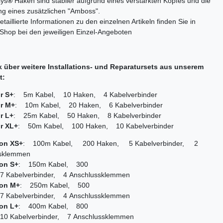
sys
®
Haken sind stabiler aufgrund eines verstärkten Kopfes und die
g eines zusätzlichen "Amboss".
etaillierte Informationen zu den einzelnen Artikeln finden Sie in
Shop bei den jeweiligen Einzel-Angeboten
k über weitere Installations- und Reparatursets aus unserem
t:
r S+
: 5m Kabel, 10 Haken, 4 Kabelverbinder
r M+
: 10m Kabel, 20 Haken, 6 Kabelverbinder
r L+
: 25m Kabel, 50 Haken, 8 Kabelverbinder
r XL+
: 50m Kabel, 100 Haken, 10 Kabelverbinder
ion XS+
: 100m Kabel, 200 Haken, 5 Kabelverbinder, 2
sklemmen
ion S+
: 150m Kabel, 300
 Kabelverbinder, 4 Anschlussklemmen
ion M+
: 250m Kabel, 500
 Kabelverbinder, 4 Anschlussklemmen
ion L+
: 400m Kabel, 800
0 Kabelverbinder, 7 Anschlussklemmen