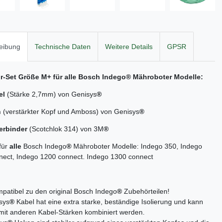
eibung
Technische Daten
Weitere Details
GPSR
r-Set Größe M+ für alle Bosch Indego® Mähroboter Modelle:
el
(Stärke 2,7mm) von Genisys
®
n
(verstärkter Kopf und Amboss) von Genisys
®
erbinder
(Scotchlok 314) von 3M
®
für
alle
Bosch Indego
®
Mähroboter Modelle: Indego 350, Indego
nect, Indego 1200 connect. Indego 1300 connect
atibel zu den original Bosch Indego
®
Zubehörteilen!
sys
®
Kabel hat eine extra starke, beständige Isolierung und kann
 mit anderen Kabel-Stärken kombiniert werden.