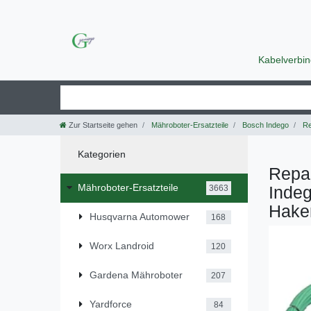
Kabelverbi
Zur Startseite gehen
Mähroboter-Ersatzteile
Bosch Indego
Re
Kategorien
Repar
Mähroboter-Ersatzteile
Inde
3663
Hake
Husqvarna Automower
168
Worx Landroid
120
Gardena Mähroboter
207
Yardforce
84