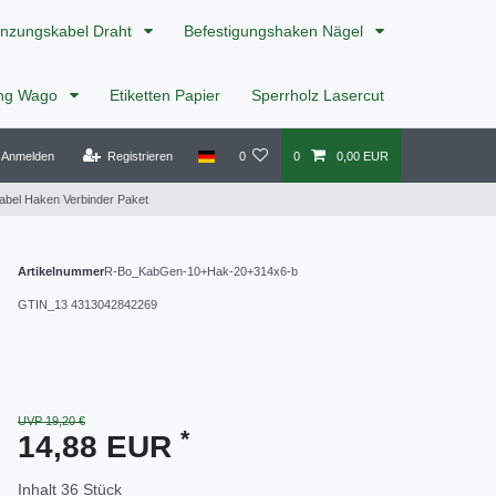
nzungskabel Draht
Befestigungshaken Nägel
ing Wago
Etiketten Papier
Sperrholz Lasercut
Anmelden
Registrieren
0
0
0,00 EUR
abel Haken Verbinder Paket
Artikelnummer
R-Bo_KabGen-10+Hak-20+314x6-b
GTIN_13
4313042842269
UVP 19,20 €
*
14,88 EUR
Inhalt
36
Stück