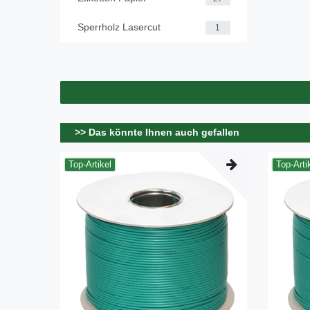
Sperrholz Lasercut
1
>> Das könnte Ihnen auch gefallen
Top-Artikel
Top-Arti