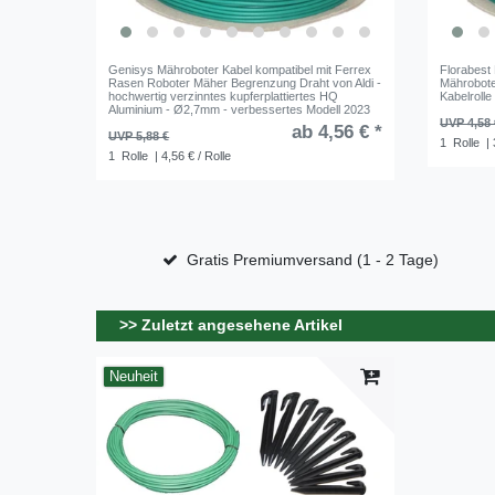
Genisys Mähroboter Kabel kompatibel mit Ferrex
Florabest
Rasen Roboter Mäher Begrenzung Draht von Aldi -
Mährobote
hochwertig verzinntes kupferplattiertes HQ
Kabelroll
Aluminium - Ø2,7mm - verbessertes Modell 2023
UVP 4,58 
ab 4,56 € *
UVP 5,88 €
1
Rolle
| 
1
Rolle
| 4,56 € / Rolle
Gratis Premiumversand (1 - 2 Tage)
>> Zuletzt angesehene Artikel
Neuheit