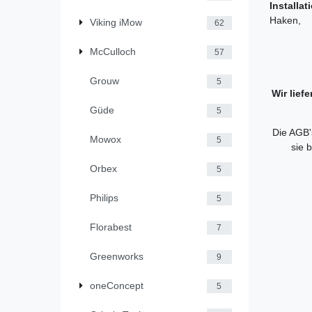
Installat
Haken, 1
Viking iMow
62
McCulloch
57
Grouw
5
Wir lief
Güde
5
Die AGB's
Mowox
5
sie 
Orbex
5
Philips
5
Florabest
7
Greenworks
9
oneConcept
5