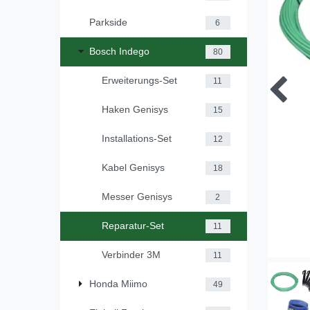
Parkside
6
Bosch Indego
80
Erweiterungs-Set
11
Haken Genisys
15
Installations-Set
12
Kabel Genisys
18
Messer Genisys
2
Reparatur-Set
11
Verbinder 3M
11
Honda Miimo
49