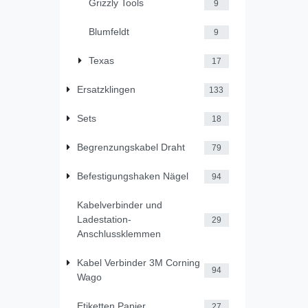
Grizzly Tools
9
Blumfeldt
9
Texas
17
Ersatzklingen
133
Sets
18
Begrenzungskabel Draht
79
Befestigungshaken Nägel
94
Kabelverbinder und
Ladestation-
29
Anschlussklemmen
Kabel Verbinder 3M Corning
94
Wago
Etiketten Papier
27