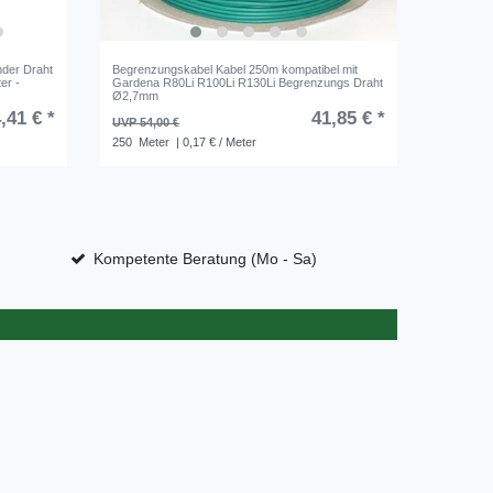
nder Draht
Begrenzungskabel Kabel 250m kompatibel mit
Installat
er -
Gardena R80Li R100Li R130Li Begrenzungs Draht
350 400 
Ø2,7mm
Paket
,41 € *
41,85 € *
UVP 54,00 €
UVP 64,2
250
Meter
| 0,17 € / Meter
461
Stüc
Kompetente Beratung (Mo - Sa)