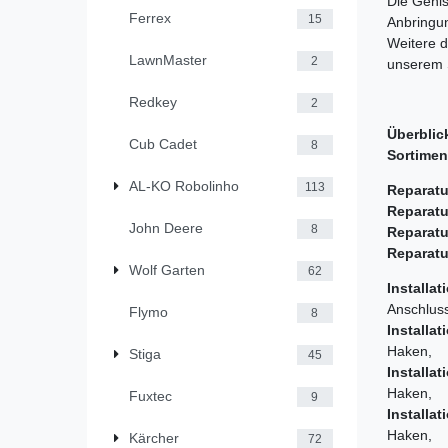
Die Geni
Ferrex
15
Anbringun
Weitere d
LawnMaster
2
unserem 
Redkey
2
Überblic
Cub Cadet
8
Sortimen
AL-KO Robolinho
113
Reparatu
Reparatu
John Deere
8
Reparatu
Reparatu
Wolf Garten
62
Installat
Anschlus
Flymo
8
Installat
Haken, 7
Stiga
45
Installat
Haken, 7
Fuxtec
9
Installat
Haken, 1
Kärcher
72