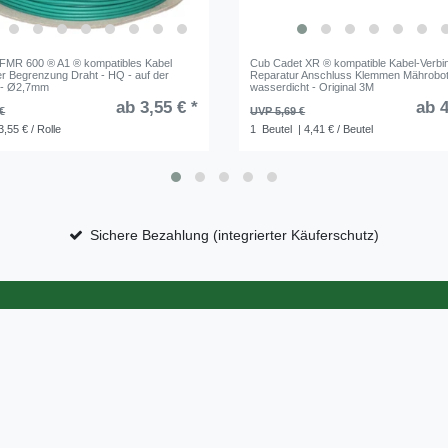
 FMR 600 ® A1 ® kompatibles Kabel
Cub Cadet XR ® kompatible Kabel-Verbi
r Begrenzung Draht - HQ - auf der
Reparatur Anschluss Klemmen Mährobot
e - Ø2,7mm
wasserdicht - Original 3M
ab 3,55 € *
ab 4
€
UVP 5,69 €
3,55 € / Rolle
1
Beutel
| 4,41 € / Beutel
Sichere Bezahlung (integrierter Käuferschutz)