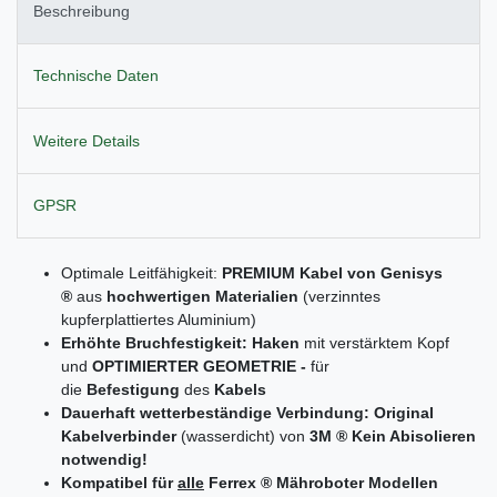
Beschreibung
Technische Daten
Weitere Details
GPSR
Optimale Leitfähigkeit:
PREMIUM Kabel von Genisys
®
aus
hochwertigen
Materialien
(verzinntes
kupferplattiertes Aluminium)
Erhöhte Bruchfestigkeit: Haken
mit verstärktem Kopf
und
OPTIMIERTER GEOMETRIE
-
für
die
Befestigung
des
Kabels
Dauerhaft wetterbeständige Verbindung: Original
Kabelverbinder
(wasserdicht) von
3M ® Kein Abisolieren
notwendig!
Kompatibel für
alle
Ferrex ® Mähroboter Modellen