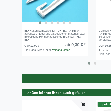
BIO Haken kompatibel für FUXTEC FX-RB ®
Genisys H
abbaubare Nägel aus Ökologischen Material Kabel
FX-RB Mäh
Befestigung Heringe auflösende Erdanker - HQ
Befestigu
BIO
verstärkt
ab 9,30 € *
UVP 12,00 €
UVP 10,2
*
inkl. ges. MwSt.
zzgl.
Versandkosten
1
Beutel
|
*
inkl. ges
>> Das könnte Ihnen auch gefallen
Top-Arti