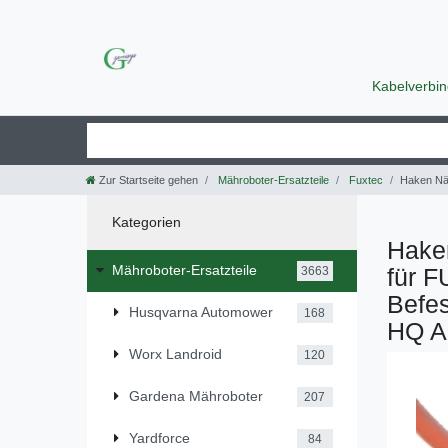
Kabelverbi
Zur Startseite gehen
Mähroboter-Ersatzteile
Fuxtec
Haken Näg
Kategorien
Hake
Mähroboter-Ersatzteile
für 
3663
Befes
Husqvarna Automower
168
HQ 
Worx Landroid
120
Gardena Mähroboter
207
Yardforce
84