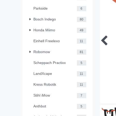
Parkside
6
Bosch Indego
80
Honda Miimo
49
Einhell Freelexo
11
Robomow
81
Scheppach Practixx
5
LandXcape
11
Kress Robotik
11
Stihl iMow
7
Anthbot
5