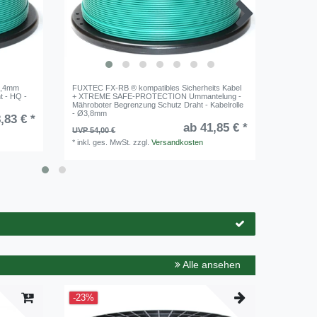
l für
3,4mm
FUXTEC FX-RB ® kompatibles Sicherheits Kabel
Genisys 
ungs
t - HQ -
+ XTREME SAFE-PROTECTION Ummantelung -
FUXTEC 
Mähroboter Begrenzung Schutz Draht - Kabelrolle
Begrenzu
- Ø3,8mm
kupferpla
,14 € *
,83 € *
verbesse
ab 41,85 € *
UVP 54,00 €
UVP 7,09
*
inkl. ges. MwSt.
zzgl.
Versandkosten
1
Rolle
|
*
inkl. ge
Alle ansehen
-23%