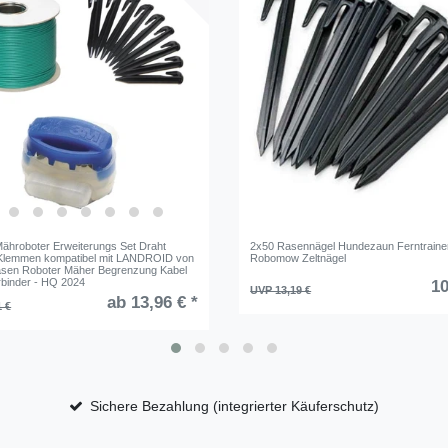
ähroboter Erweiterungs Set Draht
2x50 Rasennägel Hundezaun Ferntraine
 Klemmen kompatibel mit LANDROID von
Robomow Zeltnägel
en Roboter Mäher Begrenzung Kabel
binder - HQ 2024
10
UVP 13,19 €
ab 13,96 € *
1 €
Sichere Bezahlung (integrierter Käuferschutz)