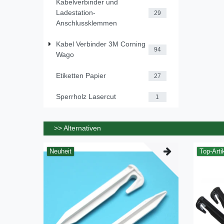
Kabelverbinder und
Ladestation-
29
Anschlussklemmen
Kabel Verbinder 3M Corning
94
Wago
Etiketten Papier
27
Sperrholz Lasercut
1
>> Alternativen
Neuheit
Top-Arti