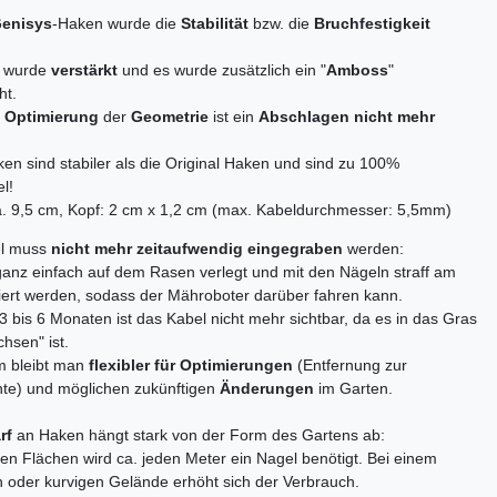
enisys
-Haken wurde die
Stabilität
bzw. die
Bruchfestigkeit
f
wurde
verstärkt
und es wurde zusätzlich ein "
Amboss
"
ht.
e
Optimierung
der
Geometrie
ist ein
Abschlagen nicht mehr
en sind stabiler als die Original Haken und sind zu 100%
l!
a. 9,5 cm, Kopf: 2 cm x 1,2 cm (max. Kabeldurchmesser: 5,5mm)
el muss
nicht mehr zeitaufwendig eingegraben
werden:
anz einfach auf dem Rasen verlegt und mit den Nägeln straff am
iert werden, sodass der Mähroboter darüber fahren kann.
3 bis 6 Monaten ist das Kabel nicht mehr sichtbar, da es in das Gras
hsen" ist.
 bleibt man
flexibler für Optimierungen
(Entfernung zur
te) und möglichen zukünftigen
Änderungen
im Garten.
rf
an Haken hängt stark von der Form des Gartens ab:
en Flächen wird ca. jeden Meter ein Nagel benötigt. Bei einem
oder kurvigen Gelände erhöht sich der Verbrauch.