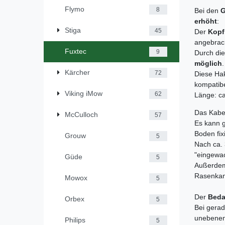
Flymo
8
Bei den
G
erhöht
:
Stiga
45
Der
Kop
angebrac
Fuxtec
9
Durch di
möglich
.
Kärcher
72
Diese Hak
kompatibe
Viking iMow
62
Länge: c
Das Kab
McCulloch
57
Es kann g
Boden fix
Grouw
5
Nach ca. 
"eingewac
Güde
5
Außerdem
Rasenkan
Mowox
5
Der
Beda
Orbex
5
Bei gerad
unebenen 
Philips
5