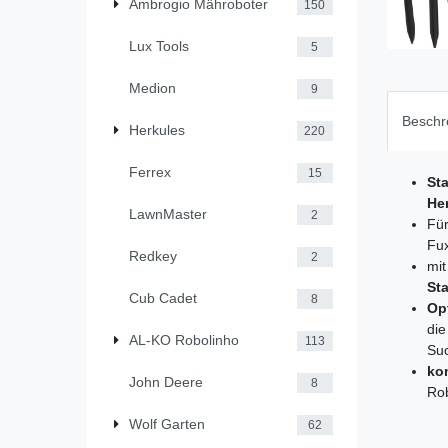
Ambrogio Mähroboter
150
Lux Tools
5
Medion
9
Beschr
Herkules
220
Ferrex
15
St
He
LawnMaster
2
Fü
Fu
Redkey
2
mi
Sta
Cub Cadet
8
Op
di
AL-KO Robolinho
113
Suc
ko
John Deere
8
Ro
Wolf Garten
62