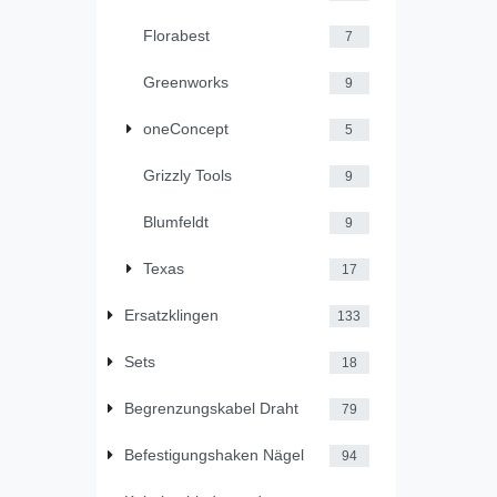
Florabest
7
Greenworks
9
oneConcept
5
Grizzly Tools
9
Blumfeldt
9
Texas
17
Ersatzklingen
133
Sets
18
Begrenzungskabel Draht
79
Befestigungshaken Nägel
94