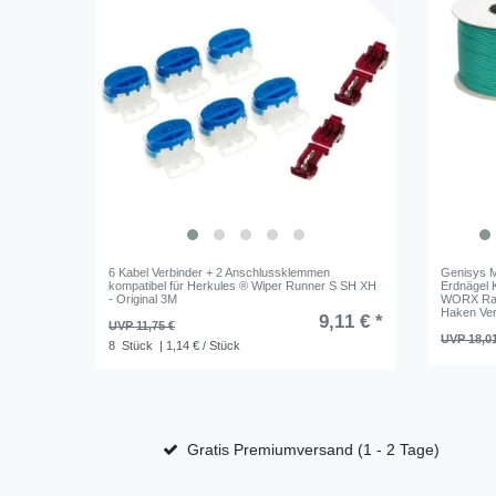
6 Kabel Verbinder + 2 Anschlussklemmen
Genisys M
kompatibel für Herkules ® Wiper Runner S SH XH
Erdnägel
- Original 3M
WORX Ras
Haken Ver
9,11 € *
UVP 11,75 €
UVP 18,0
8
Stück
| 1,14 € / Stück
Gratis Premiumversand (1 - 2 Tage)