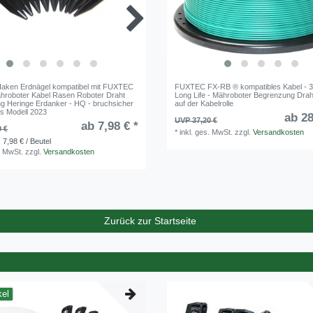
aken Erdnägel kompatibel mit FUXTEC
Haken Nägel bis 5,5 mm Kabel kompatibe
FUXTEC FX-RB ® kompatibles Kabel - 
roboter Kabel Rasen Roboter Draht
FUXTEC FX-RB ® Mähroboter Befestig
Long Life - Mähroboter Begrenzung Drah
ng Heringe Erdanker - HQ - bruchsicher
Heringe Erdanker - verstärkter HQ ABS
auf der Kabelrolle
es Modell 2023
ab 10
ab 28
UVP 13,08 €
UVP 37,20 €
ab 7,98 € *
9 €
*
*
inkl. ges. MwSt.
inkl. ges. MwSt.
zzgl.
zzgl.
Versandkosten
Versandkosten
 7,98 € / Beutel
. MwSt.
zzgl.
Versandkosten
Zurück zur Startseite
kel