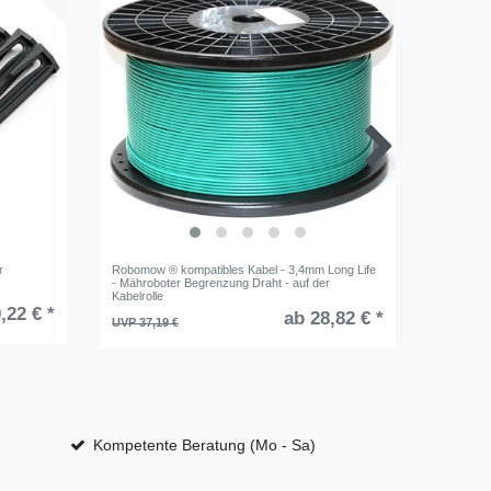
r
Robomow ® kompatibles Kabel - 3,4mm Long Life
6 Ersatz
- Mähroboter Begrenzung Draht - auf der
Mährobot
Kabelrolle
,22 € *
ab 28,82 € *
UVP 15,0
UVP 37,19 €
Kompetente Beratung (Mo - Sa)