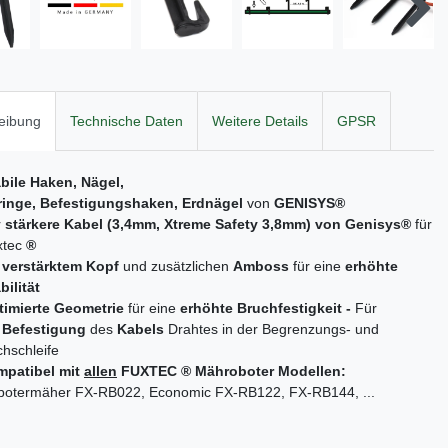
eibung
Technische Daten
Weitere Details
GPSR
abile Haken, Nägel
,
ringe,
Befestigungshaken,
Erd
nägel
von
GENISYS
®
r
stärkere Kabel (3,4mm, Xtreme Safety 3,8mm
) von Genisys®
für
xtec
®
t
verstärktem Kopf
und zusätzlichen
Amboss
für eine
erhöhte
bilität
timierte Geometrie
für eine
erhöhte Bruchfestigkeit -
Für
e
Befestigung
des
Kabels
Drahtes in der Begrenzungs- und
hschleife
mpatibel mit
allen
FUXTEC ® Mähroboter Modellen:
botermäher FX-RB022, Economic FX-RB122, FX-RB144, ...