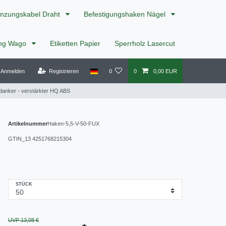
nzungskabel Draht
Befestigungshaken Nägel
ing Wago
Etiketten Papier
Sperrholz Lasercut
Anmelden
Registrieren
0
0
0,00 EUR
danker - verstärkter HQ ABS
Artikelnummer
Haken-5,5-V-50-FUX
GTIN_13
4251768215304
STÜCK
UVP 13,08 €