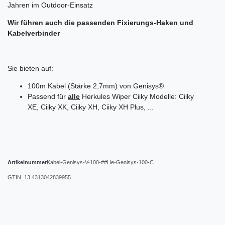
Jahren im Outdoor-Einsatz
Wir führen auch die passenden Fixierungs-Haken und
Kabelverbinder
Sie bieten auf:
100m Kabel (Stärke 2,7mm) von Genisys®
Passend für
alle
Herkules Wiper Ciiky Modelle: Ciiky
XE, Ciiky XK, Ciiky XH, Ciiky XH Plus, ...
Artikelnummer
Kabel-Genisys-V-100-##He-Genisys-100-C
GTIN_13
4313042839955