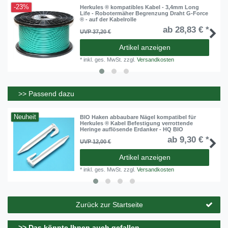
-23%
Herkules ® kompatibles Kabel - 3,4mm Long
Life - Robotermäher Begrenzung Draht G-Force
® - auf der Kabelrolle
ab 28,83 € *
UVP 37,20 €
Artikel anzeigen
*
inkl. ges. MwSt.
zzgl.
Versandkosten
>> Passend dazu
Neuheit
BIO Haken abbaubare Nägel kompatibel für
Herkules ® Kabel Befestigung verrottende
Heringe auflösende Erdanker - HQ BIO
ab 9,30 € *
UVP 12,00 €
Artikel anzeigen
*
inkl. ges. MwSt.
zzgl.
Versandkosten
Zurück zur Startseite
>> Das könnte Ihnen auch gefallen