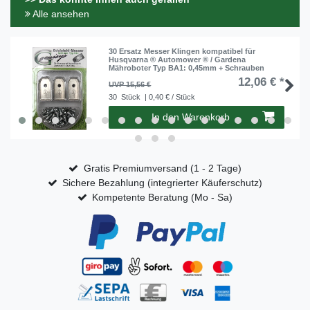
Alle ansehen
30 Ersatz Messer Klingen kompatibel für
Husqvarna ® Automower ® / Gardena
Mähroboter Typ BA1: 0,45mm + Schrauben
12,06 € *
UVP 15,56 €
30
Stück
| 0,40 € / Stück
In den Warenkorb
Gratis Premiumversand (1 - 2 Tage)
Sichere Bezahlung (integrierter Käuferschutz)
Kompetente Beratung (Mo - Sa)