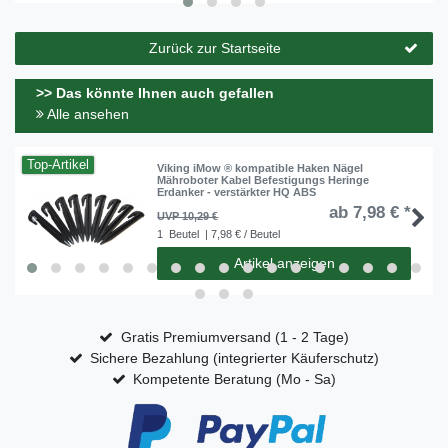
Zurück zur Startseite
>> Das könnte Ihnen auch gefallen
Alle ansehen
Top-Artikel
Viking iMow ® kompatible Haken Nägel
Mähroboter Kabel Befestigungs Heringe
Erdanker - verstärkter HQ ABS
ab 7,98 € *
UVP 10,29 €
1
Beutel
| 7,98 € / Beutel
Artikel anzeigen
Gratis Premiumversand (1 - 2 Tage)
Sichere Bezahlung (integrierter Käuferschutz)
Kompetente Beratung (Mo - Sa)