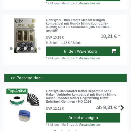
*
inkl. ges. MwSt.
zzgl.
Versandkosten
Genisys 9 Titan Ersatz Messer Klingen
kompatibel mit Honda Miimo (LongLife -
0,5mm) NEU + 9 Schrauben [DIN EN 50636
geprüft]
10,21 € *
UVP 13,18 €
9
Stück
| 1,13 € / Stück
In den Warenkorb
*
inkl. ges. MwSt.
zzgl.
Versandkosten
>> Passend dazu
Top-Artikel
Genisys Mähroboter Kabel Reparatur Set +
Haken Verbinder kompatibel mit Honda Miimo
Rasen Roboter Mäher Begrenzung Draht
Erdnägel Klemmen - HQ 2024
ab 9,31 € *
UVP 12,01 €
Artikel anzeigen
*
inkl. ges. MwSt.
zzgl.
Versandkosten