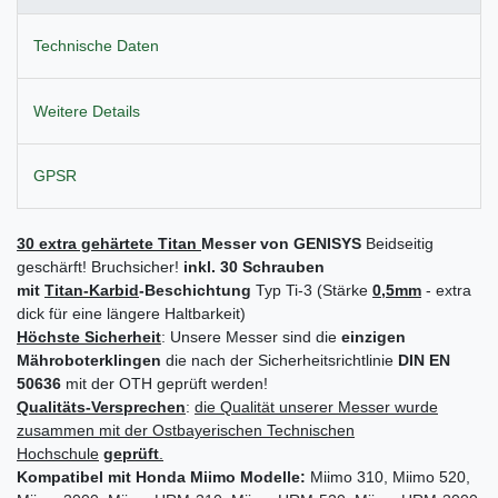
Technische Daten
Weitere Details
GPSR
30 extra gehärtete Titan
Messer von
GENISYS
Beidseitig
geschärft! Bruchsicher!
inkl. 30 Schrauben
mit
Titan-Karbid
-Beschichtung
Typ Ti-3 (Stärke
0,5mm
- extra
dick für eine längere Haltbarkeit)
Höchste Sicherheit
: Unsere Messer sind die
einzigen
Mähroboterklingen
die nach der Sicherheitsrichtlinie
DIN EN
50636
mit der OTH geprüft werden!
Qualitäts-Versprechen
:
die Qualität unserer Messer wurde
zusammen mit der Ostbayerischen Technischen
Hochschule
geprüft
.
Kompatibel mit Honda
Miimo
Modelle:
Miimo 310, Miimo 520,