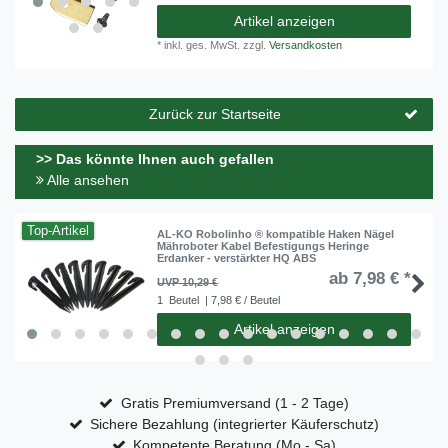
Artikel anzeigen
*
inkl. ges. MwSt.
zzgl.
Versandkosten
Zurück zur Startseite
>> Das könnte Ihnen auch gefallen
Alle ansehen
Top-Artikel
AL-KO Robolinho ® kompatible Haken Nägel
Mähroboter Kabel Befestigungs Heringe
Erdanker - verstärkter HQ ABS
ab 7,98 € *
UVP 10,29 €
1
Beutel
| 7,98 € / Beutel
Artikel anzeigen
Gratis Premiumversand (1 - 2 Tage)
Sichere Bezahlung (integrierter Käuferschutz)
Kompetente Beratung (Mo - Sa)