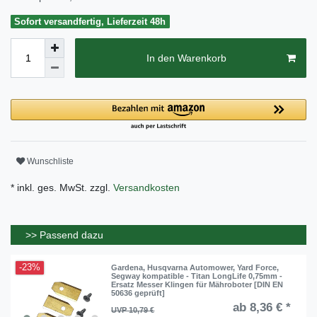
Sofort versandfertig, Lieferzeit 48h
In den Warenkorb
Wunschliste
* inkl. ges. MwSt. zzgl.
Versandkosten
>> Passend dazu
-23%
Gardena, Husqvarna Automower, Yard Force,
Segway kompatible - Titan LongLife 0,75mm -
Ersatz Messer Klingen für Mähroboter [DIN EN
50636 geprüft]
ab 8,36 € *
UVP 10,79 €