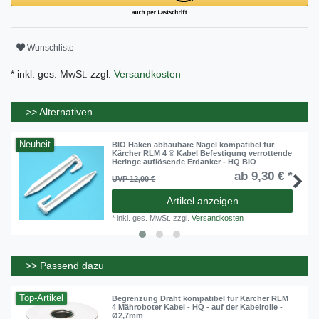
Wunschliste
* inkl. ges. MwSt. zzgl.
Versandkosten
>> Alternativen
Neuheit
BIO Haken abbaubare Nägel kompatibel für
Kärcher RLM 4 ® Kabel Befestigung verrottende
Heringe auflösende Erdanker - HQ BIO
ab 9,30 € *
UVP 12,00 €
Artikel anzeigen
*
inkl. ges. MwSt.
zzgl.
Versandkosten
>> Passend dazu
Top-Artikel
Begrenzung Draht kompatibel für Kärcher RLM
4 Mähroboter Kabel - HQ - auf der Kabelrolle -
Ø2,7mm