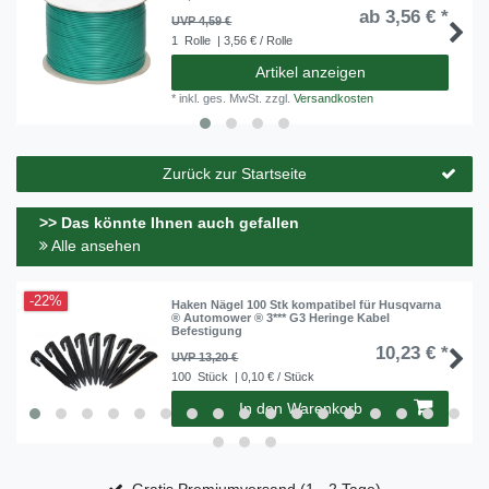
ab 3,56 € *
UVP 4,59 €
1
Rolle
| 3,56 € / Rolle
Artikel anzeigen
*
inkl. ges. MwSt.
zzgl.
Versandkosten
Zurück zur Startseite
>> Das könnte Ihnen auch gefallen
Alle ansehen
-22%
Haken Nägel 100 Stk kompatibel für Husqvarna
® Automower ® 3*** G3 Heringe Kabel
Befestigung
10,23 € *
UVP 13,20 €
100
Stück
| 0,10 € / Stück
In den Warenkorb