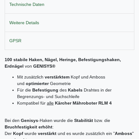
Technische Daten
Weitere Details
GPSR
100 stabile Haken, Nägel
, Heringe,
Befestigungshaken,
Erd
nägel
von
GENISYS
®
Mit zusätzlich
verstärktem
Kopf und Amboss
und
optimierter
Geometrie
Für die
Befestigung
des
Kabels
Drahtes in der
Begrenzungs- und Suchschleife
Kompatibel für
alle
Kärcher Mähroboter RLM 4
Bei den
Genisys
-Haken wurde die
Stabilität
bzw. die
Bruchfestigkeit erhöht
:
Der
Kopf
wurde
verstärkt
und es wurde zusätzlich ein "
Amboss
"