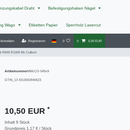
nzungskabel Draht
Befestigungshaken Nägel
ing Wago
Etiketten Papier
Sperrholz Lasercut
Anmelden
Registrieren
0
0
0,00 EUR
ob R600 R1000 Mc Culloch
Artikelnummer
MMcCG-045x9
GTIN_13
4313042840623
*
10,50 EUR
Inhalt
9
Stück
Grundpreis
1,17 € / Stück