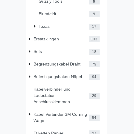
Grizzly Tools
9
Blumfeldt
9
Texas
17
Ersatzklingen
133
Sets
18
Begrenzungskabel Draht
79
Befestigungshaken Nägel
94
Kabelverbinder und
Ladestation-
29
Anschlussklemmen
Kabel Verbinder 3M Corning
94
Wago
Etiketten Papier
27