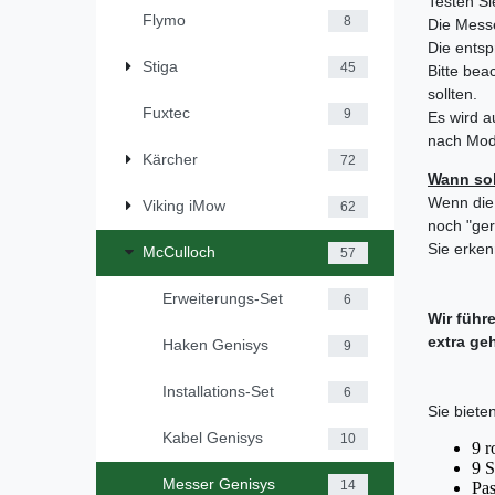
Testen Si
Flymo
8
Die Mess
Die entsp
Stiga
45
Bitte bea
sollten.
Fuxtec
9
Es wird a
nach Mode
Kärcher
72
Wann sol
Wenn die 
Viking iMow
62
noch "ger
Sie erken
McCulloch
57
Erweiterungs-Set
6
Wir führ
extra ge
Haken Genisys
9
Installations-Set
6
Sie bieten
Kabel Genisys
10
9 r
9 S
Messer Genisys
14
Pas