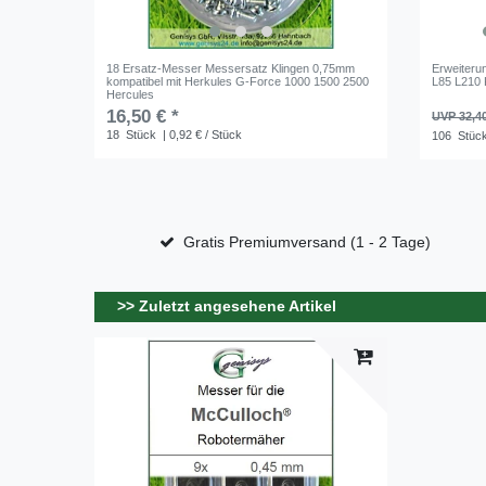
18 Ersatz-Messer Messersatz Klingen 0,75mm
Erweiteru
kompatibel mit Herkules G-Force 1000 1500 2500
L85 L210 
Hercules
16,50 € *
UVP 32,4
18
Stück
| 0,92 € / Stück
106
Stüc
Gratis Premiumversand (1 - 2 Tage)
>> Zuletzt angesehene Artikel