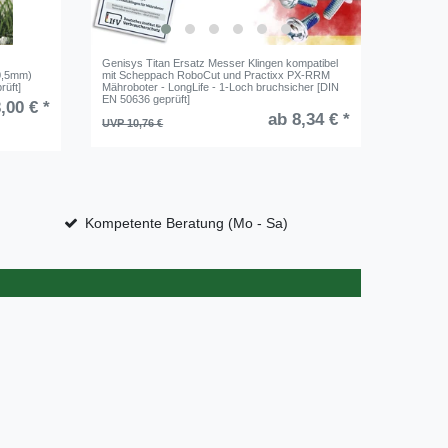
Genisys Titan Ersatz Messer Klingen kompatibel
3M 534 Ka
 0,5mm)
mit Scheppach RoboCut und Practixx PX-RRM
Abzweig 
üft]
Mähroboter - LongLife - 1-Loch bruchsicher [DIN
EN 50636 geprüft]
,00 € *
UVP 10,7
ab 8,34 € *
UVP 10,76 €
1
Beutel
Kompetente Beratung (Mo - Sa)