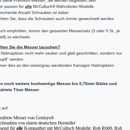
e diese Premium-Messer, Sie werden begeistert sein.
er passen für
alle
McCulluch® Mähroboter-Modelle
rechende Anzahl Schrauben ist dabei.
chten Sie, dass die Schrauben auch immer gewechselt werden
uch empfohlen, immer den gesamten Messersatz (3 oder 5 St., je
ll) zu wechseln.
lten Sie die Messer tauschen?
Halmspitzen nicht mehr sauber und glatt geschnitten, sondern nur
upft" werden.
nen dies an den weiss/grau werdenden fransigen Halmspitzen.
en noch weitere hochwertige Messer bis 0,75mm Stärke und
härtete Titan Messer
.
 auf:
ostfreie Messer von Genisys®
chrauben von einem deutschen Hersteller
send für
alle
Kompatibel mit McCulloch Modelle: Rob R600, Rob