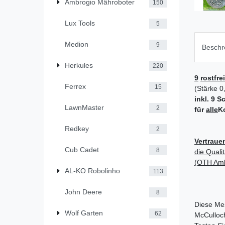
Ambrogio Mähroboter
150
Lux Tools
5
Medion
9
Beschr
Herkules
220
9
rostfre
Ferrex
15
(Stärke 
inkl. 9 
LawnMaster
2
für
alle
K
Redkey
2
Vertrauen
Cub Cadet
8
die Quali
(OTH Am
AL-KO Robolinho
113
John Deere
8
Diese Mes
Wolf Garten
62
McCulloc