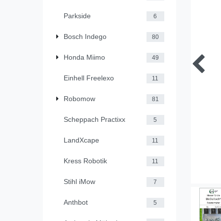
Parkside
6
Bosch Indego
80
Honda Miimo
49
Einhell Freelexo
11
Robomow
81
Scheppach Practixx
5
LandXcape
11
Kress Robotik
11
Stihl iMow
7
Anthbot
5