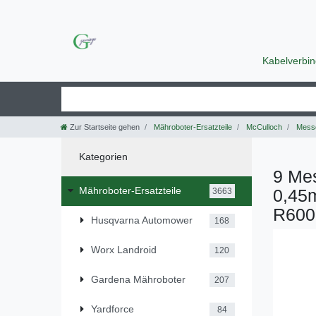
Kabelverbi
Zur Startseite gehen
Mähroboter-Ersatzteile
McCulloch
Messe
Kategorien
9 Mes
Mähroboter-Ersatzteile
0,45
3663
R600
Husqvarna Automower
168
Worx Landroid
120
Gardena Mähroboter
207
Yardforce
84