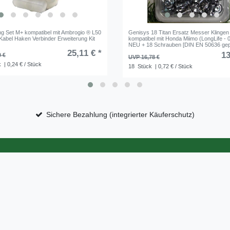
ng Set M+ kompatibel mit Ambrogio ® L50
Genisys 18 Titan Ersatz Messer Klingen
Kabel Haken Verbinder Erweiterung Kit
kompatibel mit Honda Miimo (LongLife -
NEU + 18 Schrauben [DIN EN 50636 gepr
25,11 € *
13
0 €
UVP 16,78 €
k
| 0,24 € / Stück
18
Stück
| 0,72 € / Stück
Sichere Bezahlung (integrierter Käuferschutz)