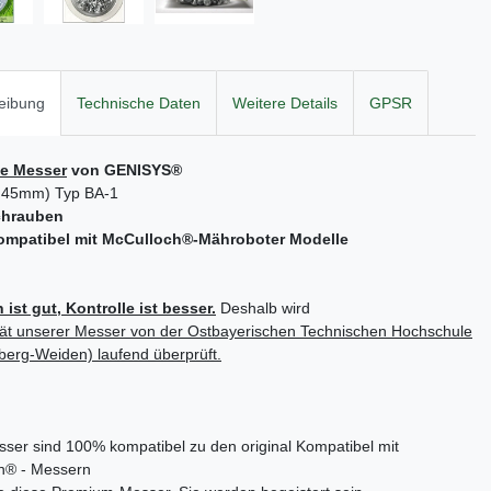
eibung
Technische Daten
Weitere Details
GPSR
ie Messer
von
GENISYS
®
0,45mm)
Typ BA-1
Schrauben
ompatibel mit McCulloch
®
-Mähroboter Modelle
 ist gut, Kontrolle ist besser.
Deshalb wird
tät unserer Messer von der Ostbayerischen Technischen Hochschule
berg-Weiden)
laufend
überprüft.
ser sind 100% kompatibel zu den original Kompatibel mit
h® - Messern