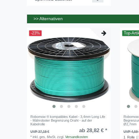
>> Alternativen
-23%
Top-Arti
Robomow ® kompatibles Kabel - 3,4mm Long Life
Robomow ®
- Mähroboter Begrenzung Draht - auf der
Begrenzung
Kabelrolle
Ø2,7mm
ab 28,82 € *
UVP 37,19 €
UVP 4,59 
*
inkl. ges. MwSt.
zzgl.
Versandkosten
1
Rolle
| 