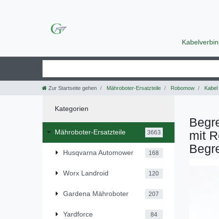
Kabelverbi
Zur Startseite gehen
Mähroboter-Ersatzteile
Robomow
Kabel
Kategorien
Begr
Mähroboter-Ersatzteile
mit 
3663
Begr
Husqvarna Automower
168
Worx Landroid
120
Gardena Mähroboter
207
Yardforce
84