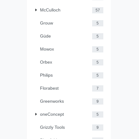
McCulloch
57
Grouw
5
Güde
5
Mowox
5
Orbex
5
Philips
5
Florabest
7
Greenworks
9
oneConcept
5
Grizzly Tools
9