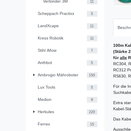
Verbinder 3M
11
Scheppach Practixx
5
LandXcape
11
Beschr
Kress Robotik
11
100m Ka
Stihl iMow
7
(Stärke 
für
alle
R
Anthbot
5
RC304, R
RC312 Pr
Ambrogio Mähroboter
150
RS630, RS
Für die I
Lux Tools
5
Suchkabel
Medion
9
Extra sta
Kabel-Stä
Herkules
220
Das Kabel
Ferrex
15
Ausschlie