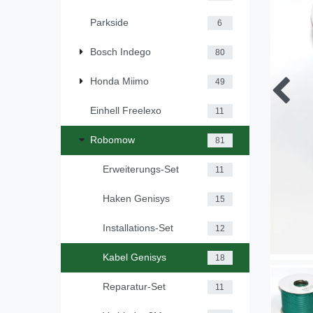
Parkside
6
Bosch Indego
80
Honda Miimo
49
Einhell Freelexo
11
Robomow
81
Erweiterungs-Set
11
Haken Genisys
15
Installations-Set
12
Kabel Genisys
18
Reparatur-Set
11