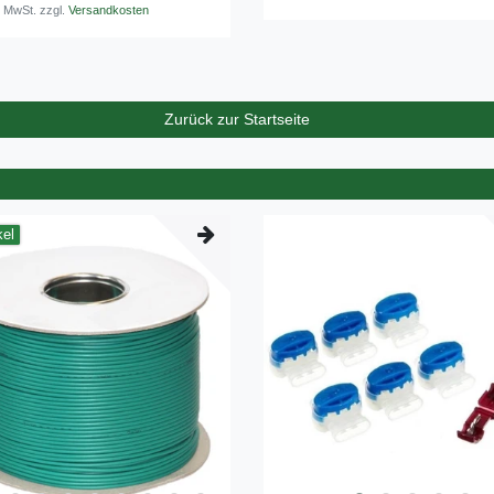
*
inkl. ges. MwSt.
zzgl.
Versandkosten
. MwSt.
zzgl.
Versandkosten
Zurück zur Startseite
kel