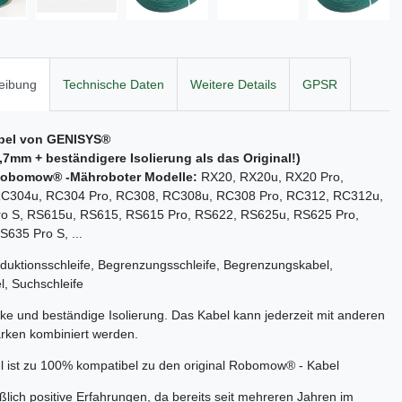
eibung
Technische Daten
Weitere Details
GPSR
bel von GENISYS®
2,7mm + beständigere Isolierung als das Original!)
obomow
® -Mähroboter Modelle:
RX20, RX20u, RX20 Pro,
C304u, RC304 Pro, RC308, RC308u, RC308 Pro, RC312, RC312u,
o S, RS615u, RS615, RS615 Pro, RS622, RS625u, RS625 Pro,
635 Pro S, ...
nduktionsschleife, Begrenzungsschleife, Begrenzungskabel,
, Suchschleife
rke und beständige Isolierung. Das Kabel kann jederzeit mit anderen
rken kombiniert werden.
 ist zu 100% kompatibel zu den original Robomow® - Kabel
ßlich positive Erfahrungen, da bereits seit mehreren Jahren im