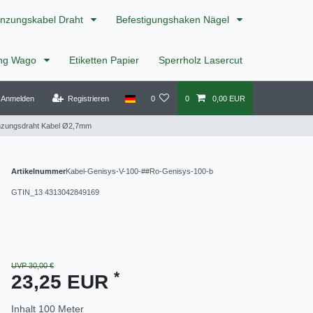
nzungskabel Draht
Befestigungshaken Nägel
ing Wago
Etiketten Papier
Sperrholz Lasercut
Anmelden
Registrieren
0
0
0,00 EUR
nzungsdraht Kabel Ø2,7mm
Artikelnummer
Kabel-Genisys-V-100-##Ro-Genisys-100-b
GTIN_13
4313042849169
UVP 30,00 €
*
23,25 EUR
Inhalt
100
Meter