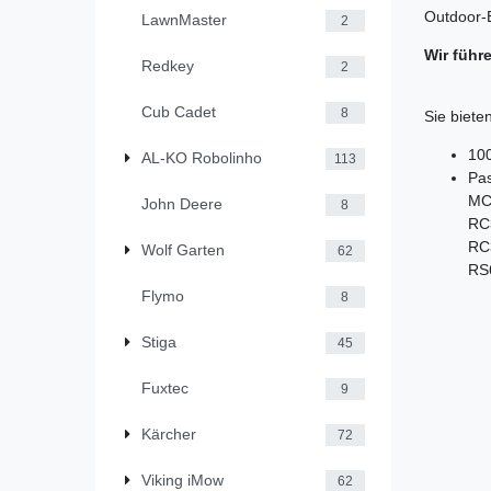
Outdoor-
LawnMaster
2
Wir führ
Redkey
2
Cub Cadet
8
Sie bieten
10
AL-KO Robolinho
113
Pa
MC1
John Deere
8
RC
RC
Wolf Garten
62
RS6
Flymo
8
Stiga
45
Fuxtec
9
Kärcher
72
Viking iMow
62