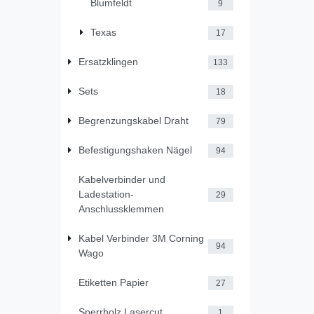
Blumfeldt
9
Texas
17
Ersatzklingen
133
Sets
18
Begrenzungskabel Draht
79
Befestigungshaken Nägel
94
Kabelverbinder und
Ladestation-
29
Anschlussklemmen
Kabel Verbinder 3M Corning
94
Wago
Etiketten Papier
27
Sperrholz Lasercut
1