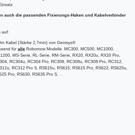
Einsatz
en auch die passenden Fixierungs-Haken und Kabelverbinder
 auf:
0m Kabel (Stärke 2,7mm) von Genisys®
ssend für
alle
Robomow Modelle: MC300, MC500, MC1000,
200, MS-Serie, RL-Serie, RM-Serie, RX20, RX20u, RX20 Pro,
304, RC304u, RC304 Pro, RC308, RC308u, RC308 Pro, RC312,
312u, RC312 Pro S, RS615u, RS615, RS615 Pro, RS622, RS625u,
25 Pro, RS630, RS635 Pro S, ...