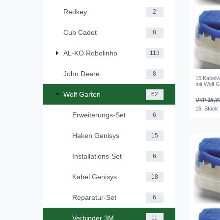
Redkey
2
Cub Cadet
8
AL-KO Robolinho
113
John Deere
8
15 Kabelv
mit Wolf 
Wolf Garten
62
UVP 16,3
15
Stück
Erweiterungs-Set
6
Haken Genisys
15
Installations-Set
6
Kabel Genisys
18
Reparatur-Set
6
Verbinder 3M
11