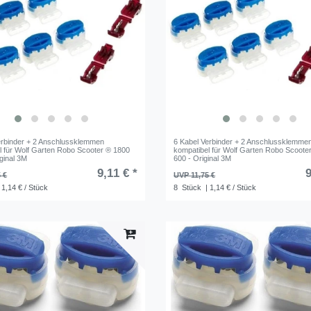
erbinder + 2 Anschlussklemmen
6 Kabel Verbinder + 2 Anschlussklemme
l für Wolf Garten Robo Scooter ® 1800
kompatibel für Wolf Garten Robo Scoote
ginal 3M
600 - Original 3M
9,11 € *
9
 €
UVP 11,75 €
 1,14 € / Stück
8
Stück
| 1,14 € / Stück