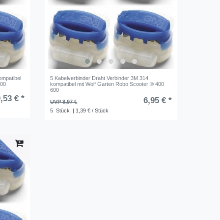
ompatibel
5 Kabelverbinder Draht Verbinder 3M 314
000
kompatibel mit Wolf Garten Robo Scooter ® 400
600
,53 € *
6,95 € *
UVP 8,97 €
5
Stück
| 1,39 € / Stück