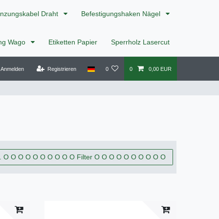
nzungskabel Draht
Befestigungshaken Nägel
ing Wago
Etiketten Papier
Sperrholz Lasercut
Anmelden
Registrieren
0
0
0,00 EUR
. O O O O O O O O O O Filter O O O O O O O O O O