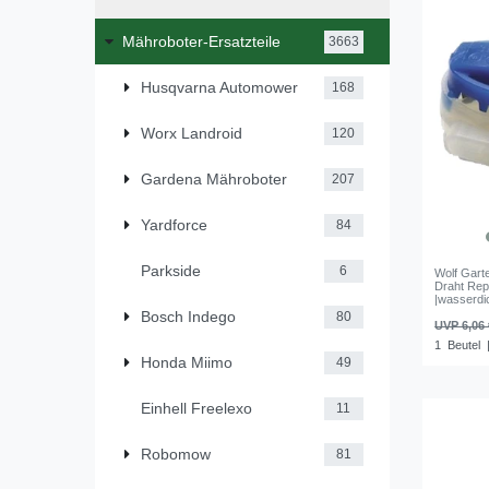
Mähroboter-Ersatzteile
3663
Husqvarna Automower
168
Worx Landroid
120
Gardena Mähroboter
207
Yardforce
84
Parkside
6
Wolf Gart
Draht Rep
|wasserdic
Bosch Indego
80
UVP 6,06 
1
Beutel
|
Honda Miimo
49
Einhell Freelexo
11
Robomow
81