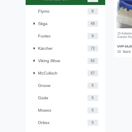
Flymo
8
Stiga
45
15 Kabelv
Fuxtec
9
Garten Ro
UVP 16,3
Kärcher
72
15
Stück
Viking iMow
62
McCulloch
57
Grouw
5
Güde
5
Mowox
5
Orbex
5