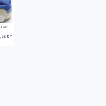
14 Wolf
,53 € *