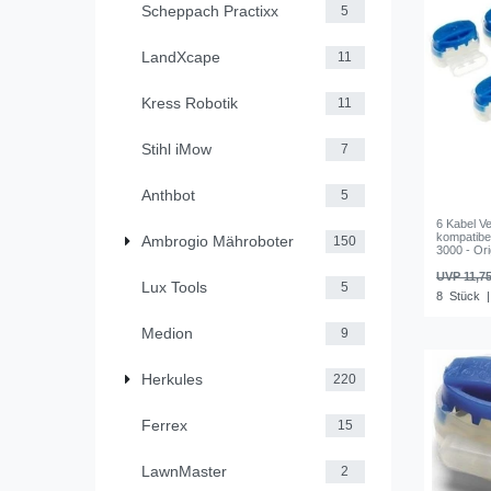
Scheppach Practixx
5
LandXcape
11
Kress Robotik
11
Stihl iMow
7
Anthbot
5
6 Kabel V
kompatibe
Ambrogio Mähroboter
150
3000 - Ori
UVP 11,75
Lux Tools
5
8
Stück
|
Medion
9
Herkules
220
Ferrex
15
LawnMaster
2