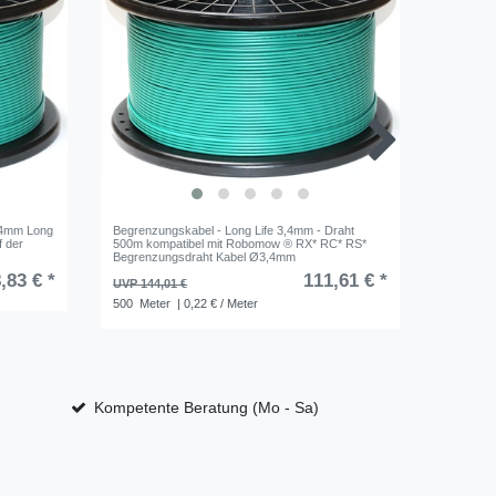
3,4mm Long
Begrenzungskabel - Long Life 3,4mm - Draht
5x Draht
f der
500m kompatibel mit Robomow ® RX* RC* RS*
kompatib
Begrenzungsdraht Kabel Ø3,4mm
,83 € *
111,61 € *
UVP 8,97
UVP 144,01 €
5
Stück
500
Meter
| 0,22 € / Meter
Kompetente Beratung (Mo - Sa)