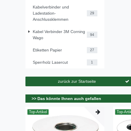
Kabelverbinder und
Ladestation-
29
Anschlussklemmen
Kabel Verbinder 3M Corning
94
Wago
Etiketten Papier
27
Sperrholz Lasercut
1
zurück zur Startseite
>> Das könnte Ihnen auch gefallen
Top-Artikel
Top-Arti