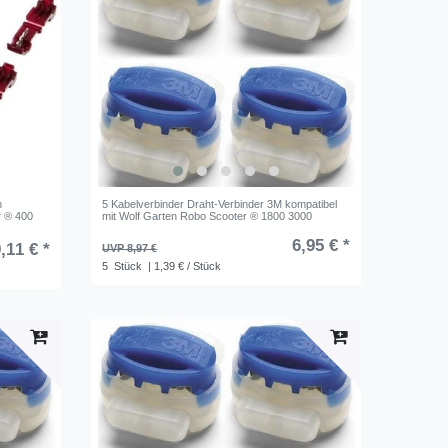
n
5 Kabelverbinder Draht-Verbinder 3M kompatibel
r ® 400
mit Wolf Garten Robo Scooter ® 1800 3000
6,95 € *
,11 € *
UVP 8,97 €
5
Stück
| 1,39 € / Stück