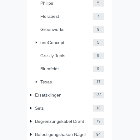
Philips
5
Florabest
7
Greenworks
9
oneConcept
5
Grizzly Tools
9
Blumfeldt
9
Texas
17
Ersatzklingen
133
Sets
18
Begrenzungskabel Draht
79
Befestigungshaken Nägel
94