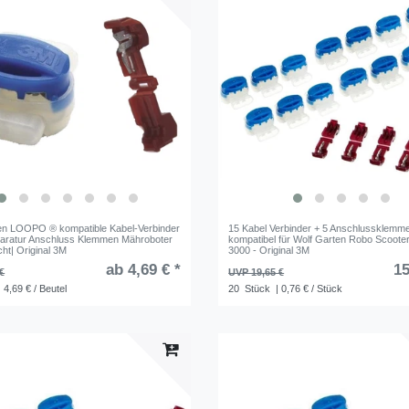
en LOOPO ® kompatible Kabel-Verbinder
15 Kabel Verbinder + 5 Anschlussklemm
aratur Anschluss Klemmen Mähroboter
kompatibel für Wolf Garten Robo Scoote
ht| Original 3M
3000 - Original 3M
ab 4,69 € *
15
€
UVP 19,65 €
 4,69 € / Beutel
20
Stück
| 0,76 € / Stück