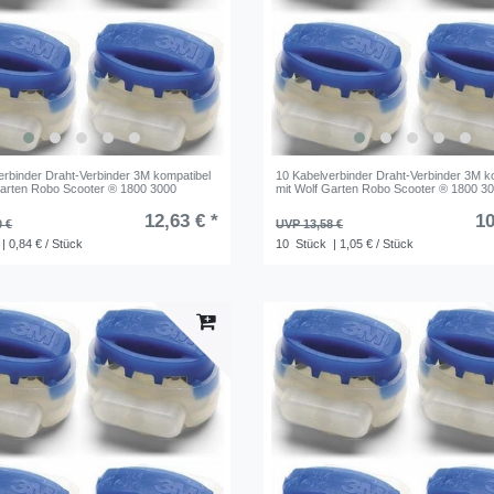
erbinder Draht-Verbinder 3M kompatibel
10 Kabelverbinder Draht-Verbinder 3M k
Garten Robo Scooter ® 1800 3000
mit Wolf Garten Robo Scooter ® 1800 3
12,63 € *
10
0 €
UVP 13,58 €
| 0,84 € / Stück
10
Stück
| 1,05 € / Stück