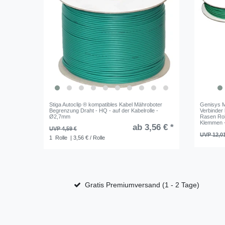
Stiga Autoclip ® kompatibles Kabel Mähroboter
Genisys M
Begrenzung Draht - HQ - auf der Kabelrolle -
Verbinder
Ø2,7mm
Rasen Rob
Klemmen 
ab 3,56 € *
UVP 4,59 €
UVP 12,0
1
Rolle
| 3,56 € / Rolle
Gratis Premiumversand (1 - 2 Tage)