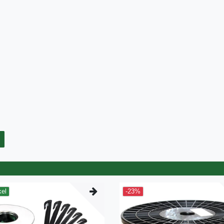
kel
-23%