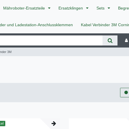
Mähroboter-Ersatzteile
Ersatzklingen
Sets
Begre
nder und Ladestation-Anschlussklemmen
Kabel Verbinder 3M Corn
inder 3M
kel