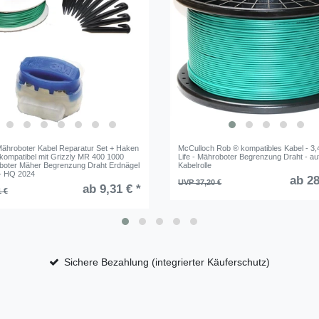
ähroboter Kabel Reparatur Set + Haken
McCulloch Rob ® kompatibles Kabel - 
 kompatibel mit Grizzly MR 400 1000
Life - Mähroboter Begrenzung Draht - au
oter Mäher Begrenzung Draht Erdnägel
Kabelrolle
- HQ 2024
ab 28
UVP 37,20 €
ab 9,31 € *
1 €
Sichere Bezahlung (integrierter Käuferschutz)