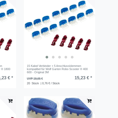
en
15 Kabel Verbinder + 5 Anschlussklemmen
r ® 1800
kompatibel für Wolf Garten Robo Scooter ® 400
600 - Original 3M
,23 € *
15,23 € *
UVP 19,65 €
20
Stück
| 0,76 € / Stück