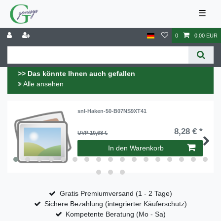
☰
0
0,00 EUR
>> Das könnte Ihnen auch gefallen
Alle ansehen
snl-Haken-50-B07NS9XT41
8,28 € *
UVP 10,68 €
In den Warenkorb
Gratis Premiumversand (1 - 2 Tage)
Sichere Bezahlung (integrierter Käuferschutz)
Kompetente Beratung (Mo - Sa)