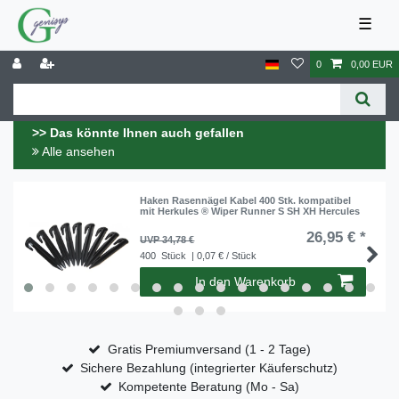
☰
0
0,00 EUR
>> Das könnte Ihnen auch gefallen
Alle ansehen
Haken Rasennägel Kabel 400 Stk. kompatibel
mit Herkules ® Wiper Runner S SH XH Hercules
26,95 € *
UVP 34,78 €
400
Stück
| 0,07 € / Stück
In den Warenkorb
Gratis Premiumversand (1 - 2 Tage)
Sichere Bezahlung (integrierter Käuferschutz)
Kompetente Beratung (Mo - Sa)