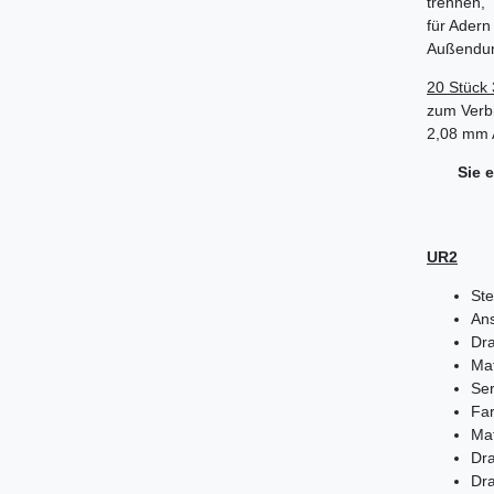
trennen,
für Ader
Außendur
20 Stück
zum Verb
2,08 mm 
Sie 
UR2
Ste
Ans
Dr
Mat
Se
Fa
Mat
Dr
Dr