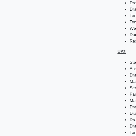
Dra
Dra
Tem
Tem
Weg
Du
Ra
UY2
Ste
Ans
Dr
Mat
Se
Far
Mat
Dr
Dr
Dra
Dra
Tem