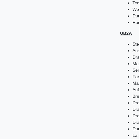
Tem
Weg
Du
Ra
UB2A
Ste
Ans
Dr
Mat
Se
Far
Mat
Auf
Bre
Dr
Dr
Dra
Dra
Du
Lä