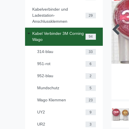
Kabelverbinder und
Ladestation-
29
Anschlussklemmen
Kabel Verbinder 3M Corning
94
Wago
314-blau
33
951-rot
6
952-blau
2
Mundschutz
5
Wago Klemmen
23
UY2
9
UR2
3