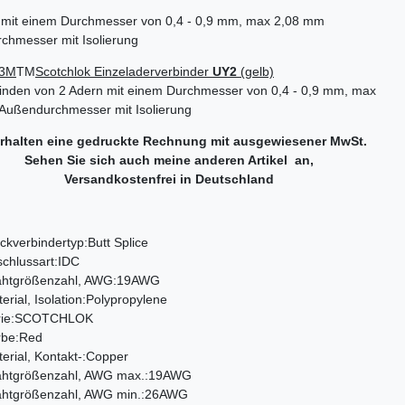
n mit einem Durchmesser von 0,4 - 0,9 mm, max 2,08 mm
chmesser mit Isolierung
3M
TM
Scotchlok Einzeladerverbinder
UY2
(gelb)
inden von 2 Adern mit einem Durchmesser von 0,4 - 0,9 mm, max
Außendurchmesser mit Isolierung
erhalten eine gedruckte Rechnung mit ausgewiesener MwSt.
Sehen Sie sich auch meine anderen Artikel an,
Versandkostenfrei in Deutschland
ckverbindertyp:Butt Splice
chlussart:IDC
ahtgrößenzahl, AWG:19AWG
erial, Isolation:Polypropylene
rie:SCOTCHLOK
rbe:Red
erial, Kontakt-:Copper
ahtgrößenzahl, AWG max.:19AWG
ahtgrößenzahl, AWG min.:26AWG