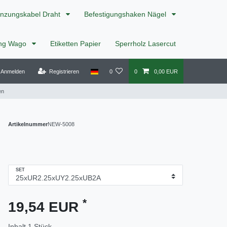
nzungskabel Draht
Befestigungshaken Nägel
ing Wago
Etiketten Papier
Sperrholz Lasercut
Anmelden
Registrieren
0
0
0,00 EUR
en
Artikelnummer
NEW-5008
SET
*
19,54 EUR
Inhalt
1
Stück