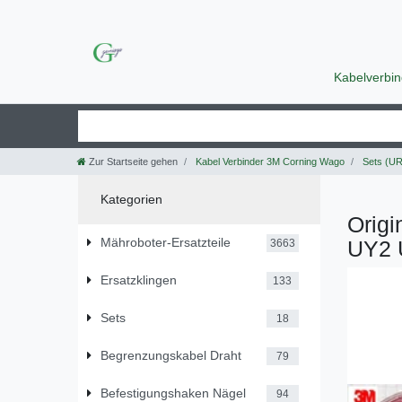
Kabelverbi
Zur Startseite gehen
Kabel Verbinder 3M Corning Wago
Sets (UR
Kategorien
Origi
Mähroboter-Ersatzteile
UY2 
3663
Ersatzklingen
133
Sets
18
Begrenzungskabel Draht
79
Befestigungshaken Nägel
94