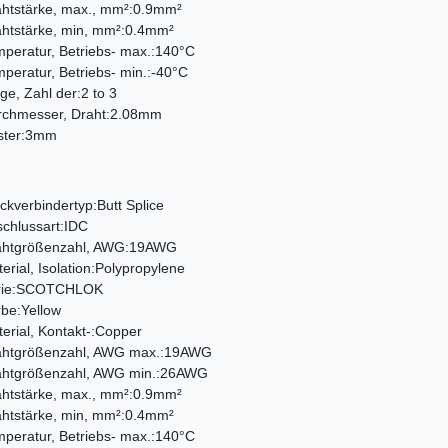
htstärke, max., mm²:0.9mm²
htstärke, min, mm²:0.4mm²
peratur, Betriebs- max.:140°C
peratur, Betriebs- min.:-40°C
e, Zahl der:2 to 3
rchmesser, Draht:2.08mm
ster:3mm
ckverbindertyp:Butt Splice
chlussart:IDC
ahtgrößenzahl, AWG:19AWG
erial, Isolation:Polypropylene
rie:SCOTCHLOK
be:Yellow
erial, Kontakt-:Copper
ahtgrößenzahl, AWG max.:19AWG
ahtgrößenzahl, AWG min.:26AWG
htstärke, max., mm²:0.9mm²
htstärke, min, mm²:0.4mm²
peratur, Betriebs- max.:140°C