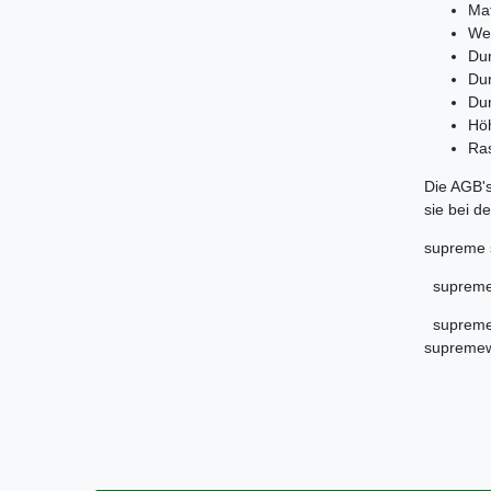
Mat
Weg
Du
Du
Dur
Hö
Ra
Die AGB's
sie bei 
supreme 
supremea
supremea
supremew