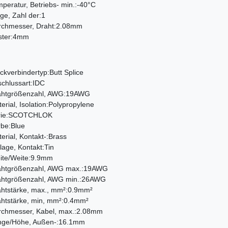
peratur, Betriebs- min.:-40°C
e, Zahl der:1
rchmesser, Draht:2.08mm
ster:4mm
ckverbindertyp:Butt Splice
chlussart:IDC
ahtgrößenzahl, AWG:19AWG
erial, Isolation:Polypropylene
rie:SCOTCHLOK
be:Blue
erial, Kontakt-:Brass
lage, Kontakt:Tin
ite/Weite:9.9mm
ahtgrößenzahl, AWG max.:19AWG
ahtgrößenzahl, AWG min.:26AWG
htstärke, max., mm²:0.9mm²
htstärke, min, mm²:0.4mm²
rchmesser, Kabel, max.:2.08mm
nge/Höhe, Außen-:16.1mm