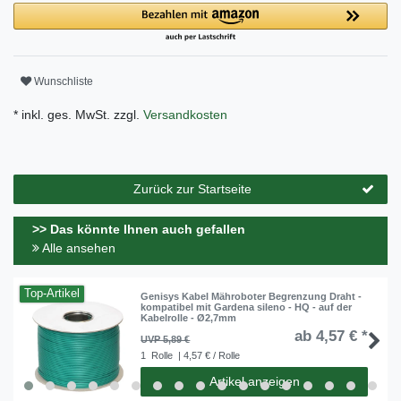
Wunschliste
* inkl. ges. MwSt. zzgl.
Versandkosten
Zurück zur Startseite
>> Das könnte Ihnen auch gefallen
Alle ansehen
Top-Artikel
Genisys Kabel Mähroboter Begrenzung Draht -
kompatibel mit Gardena sileno - HQ - auf der
Kabelrolle - Ø2,7mm
ab 4,57 € *
UVP 5,89 €
1
Rolle
| 4,57 € / Rolle
Artikel anzeigen