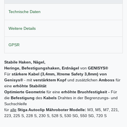
Technische Daten
Weitere Details
GPSR
Stabile Haken, Nägel
,
Heringe,
Befestigungshaken,
Erd
nägel
von
GENISYS
®
Für
stärkere Kabel (3,4mm, Xtreme Safety 3,8mm
) von
Genisys®
- mit
verstärktem Kopf
und zusätzlichen
Amboss
für
eine
erhöhte Stabilität
Optimierte Geometrie
für eine
erhöhte Bruchfestigkeit -
Für
die
Befestigung
des
Kabels
Drahtes in der Begrenzungs- und
Suchschleife
für
alle
Stiga Autoclip Mähroboter Modelle:
M3, M5, M7, 221,
223, 225 S, 228 S, 230 S, 528 S, 530 SG, 550 SG, 720 S