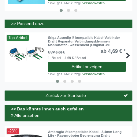
*
inkl. ges. MwSt.
zzgl.
Versandkosten
>> Passend dazu
Top-Artikel
Stiga Autoclip ® kompatible Kabel-Verbinder
Draht Reparatur Verbindungsklemmen
Mähroboter - wasserdicht |Original 3M
ab 4,69 € *
UVP 6,06 €
1
Beutel
| 4,69 € / Beutel
Artikel anzeigen
*
inkl. ges. MwSt.
zzgl.
Versandkosten
Zurück zur Startseite
>> Das könnte Ihnen auch gefallen
Alle ansehen
-23%
Ambrogio ® kompatibles Kabel - 3,4mm Long
Life - Rasenroboter Begrenzung Draht