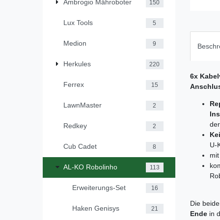
Ambrogio Mähroboter
150
Lux Tools
5
Medion
9
Beschr
Herkules
220
6x Kabel
Ferrex
15
Anschlu
Re
LawnMaster
2
Ins
der
Redkey
2
Ke
U-K
Cub Cadet
8
mi
kom
AL-KO Robolinho
113
Rob
Erweiterungs-Set
16
Die beid
Haken Genisys
21
Ende
in 