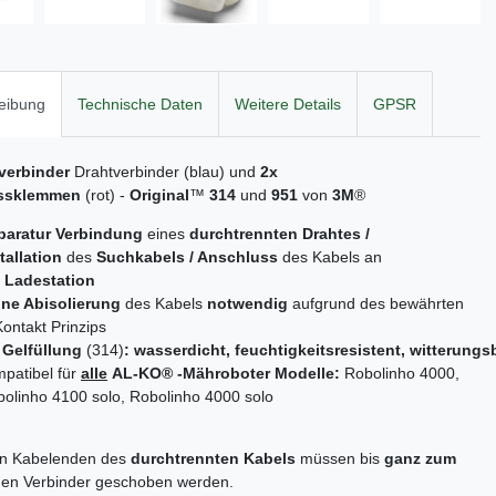
eibung
Technische Daten
Weitere Details
GPSR
verbinder
Drahtverbinder (blau) und
2x
ssklemmen
(rot)
-
Original
™
314
und
951
von
3M
®
paratur Verbindung
eines
durchtrennten Drahtes /
tallation
des
Suchkabels / Anschluss
des Kabels an
Ladestation
ine Abisolierung
des Kabels
notwendig
aufgrund des bewährten
ontakt Prinzips
t
Gelfüllung
(314)
: wasserdicht,
feuchtigkeitsresistent,
witterungs
patibel für
alle
AL-KO
® -Mähroboter Modelle:
Robolinho 4000,
olinho 4100 solo, Robolinho 4000 solo
en Kabelenden des
durchtrennten Kabels
müssen bis
ganz zum
den Verbinder geschoben werden.