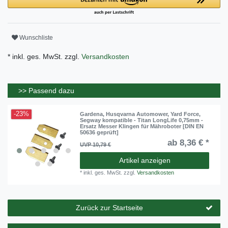
Wunschliste
* inkl. ges. MwSt. zzgl.
Versandkosten
>> Passend dazu
-23%
Gardena, Husqvarna Automower, Yard Force,
Segway kompatible - Titan LongLife 0,75mm -
Ersatz Messer Klingen für Mähroboter [DIN EN
50636 geprüft]
ab 8,36 € *
UVP 10,79 €
Artikel anzeigen
*
inkl. ges. MwSt.
zzgl.
Versandkosten
Zurück zur Startseite