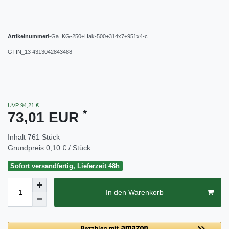
Artikelnummer
I-Ga_KG-250+Hak-500+314x7+951x4-c
GTIN_13
4313042843488
UVP 94,21 €
*
73,01 EUR
Inhalt
761
Stück
Grundpreis
0,10 € / Stück
Sofort versandfertig, Lieferzeit 48h
In den Warenkorb