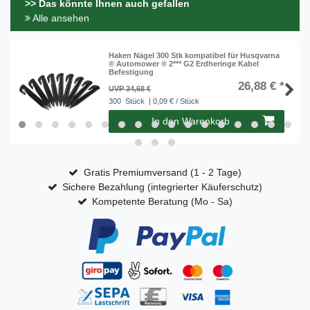
>> Das könnte Ihnen auch gefallen
Alle ansehen
Haken Nägel 300 Stk kompatibel für Husqvarna
® Automower ® 2*** G2 Erdheringe Kabel
Befestigung
26,88 € *
UVP 34,68 €
300
Stück
| 0,09 € / Stück
In den Warenkorb
Gratis Premiumversand (1 - 2 Tage)
Sichere Bezahlung (integrierter Käuferschutz)
Kompetente Beratung (Mo - Sa)