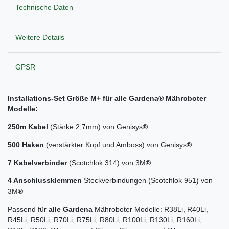
Technische Daten
Weitere Details
GPSR
Installations-Set Größe M+ für alle
Gardena
® Mähroboter
Modelle:
250m Kabel
(Stärke 2,7mm) von Genisys
®
500 Haken
(verstärkter Kopf und Amboss) von Genisys
®
7 Kabelverbinder
(Scotchlok 314) von 3M
®
4 Anschlussklemmen
Steckverbindungen (Scotchlok 951) von
3M
®
Passend für
alle Gardena
Mähroboter Modelle: R38Li, R40Li,
R45Li, R50Li, R70Li, R75Li, R80Li, R100Li, R130Li, R160Li,