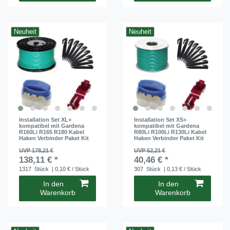
Neuheit
Neuheit
Installation Set XL+
Installation Set XS+
kompatibel mit Gardena
kompatibel mit Gardena
R160Li R165 R180 Kabel
R80Li R100Li R130Li Kabel
Haken Verbinder Paket Kit
Haken Verbinder Paket Kit
UVP 178,21 €
UVP 52,21 €
138,11 € *
40,46 € *
1317
Stück
| 0,10 € / Stück
307
Stück
| 0,13 € / Stück
In den
In den
Warenkorb
Warenkorb