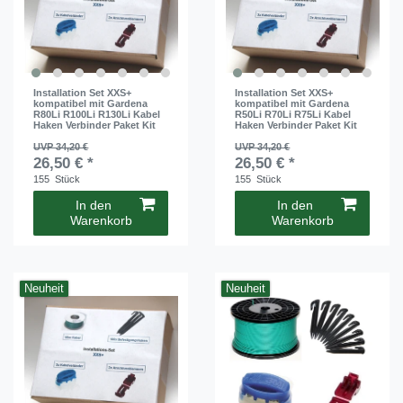
Installation Set XXS+
Installation Set XXS+
kompatibel mit Gardena
kompatibel mit Gardena
R80Li R100Li R130Li Kabel
R50Li R70Li R75Li Kabel
Haken Verbinder Paket Kit
Haken Verbinder Paket Kit
UVP 34,20 €
UVP 34,20 €
26,50 € *
26,50 € *
155
Stück
155
Stück
In den
In den
Warenkorb
Warenkorb
Neuheit
Neuheit