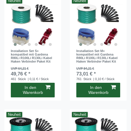
Neuheit
Neuheit
Installation Set S+
Installation Set M+
kompatibel mit Gardena
kompatibel mit Gardena
R80Li R100Li R130Li Kabel
R80Li R100Li R130Li Kabel
Haken Verbinder Paket Kit
Haken Verbinder Paket Kit
UVP 64,21 €
UVP 94,21 €
49,76 € *
73,01 € *
461
Stück
| 0,11 € / Stück
761
Stück
| 0,10 € / Stück
In den
In den
Warenkorb
Warenkorb
Neuheit
Neuheit