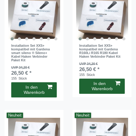
Installation Set XXS+
Installation Set XXS+
kompatibel mit Gardena
kompatibel mit Gardena
smart sileno ® Sileno+
R160Li R165 R180 Kabel
Kabel Haken Verbinder
Haken Verbinder Paket Kit
Paket Kit
UVP 34,20 €
UVP 34,20 €
26,50 € *
26,50 € *
155
Stück
155
Stück
In den
In den
Warenkorb
Warenkorb
Neuheit
Neuheit