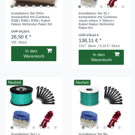
Installation Set XXS+
Installation Set XL+
kompatibel mit Gardena
kompatibel mit Gardena
R38Li R40Li R45Li Kabel
smart sileno ® Sileno+
Haken Verbinder Paket Kit
Kabel Haken Verbinder
Paket Kit
UVP 34,20 €
UVP 178,21 €
26,50 € *
138,11 € *
155
Stück
1317
Stück
| 0,10 € / Stück
In den
In den
Warenkorb
Warenkorb
Neuheit
Neuheit
Installation Set L+
Installation Set M+