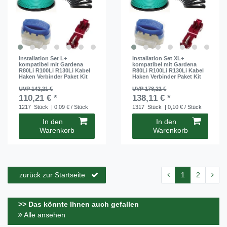
Installation Set L+
Installation Set XL+
kompatibel mit Gardena
kompatibel mit Gardena
R80Li R100Li R130Li Kabel
R80Li R100Li R130Li Kabel
Haken Verbinder Paket Kit
Haken Verbinder Paket Kit
UVP 142,21 €
UVP 178,21 €
110,21 € *
138,11 € *
1217
Stück
| 0,09 € / Stück
1317
Stück
| 0,10 € / Stück
In den
In den
Warenkorb
Warenkorb
zurück zur Startseite
1
2
>> Das könnte Ihnen auch gefallen
Alle ansehen