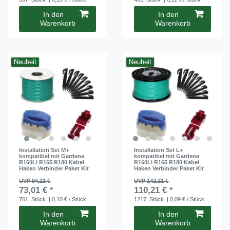
In den
In den
Warenkorb
Warenkorb
Neuheit
Neuheit
Installation Set M+
Installation Set L+
kompatibel mit Gardena
kompatibel mit Gardena
R160Li R165 R180 Kabel
R160Li R165 R180 Kabel
Haken Verbinder Paket Kit
Haken Verbinder Paket Kit
UVP 94,21 €
UVP 142,21 €
73,01 € *
110,21 € *
761
Stück
| 0,10 € / Stück
1217
Stück
| 0,09 € / Stück
In den
In den
Warenkorb
Warenkorb