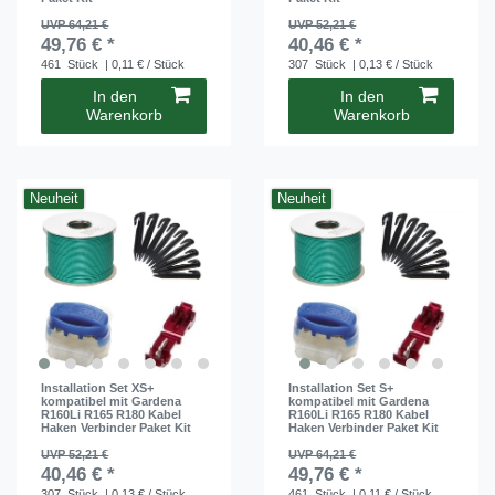
UVP 64,21 €
UVP 52,21 €
49,76 € *
40,46 € *
461
Stück
| 0,11 € / Stück
307
Stück
| 0,13 € / Stück
In den
In den
Warenkorb
Warenkorb
Neuheit
Neuheit
Installation Set XS+
Installation Set S+
kompatibel mit Gardena
kompatibel mit Gardena
R160Li R165 R180 Kabel
R160Li R165 R180 Kabel
Haken Verbinder Paket Kit
Haken Verbinder Paket Kit
UVP 52,21 €
UVP 64,21 €
40,46 € *
49,76 € *
307
Stück
| 0,13 € / Stück
461
Stück
| 0,11 € / Stück