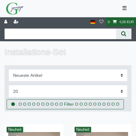
☰
0
0,00 EUR
Installations-Set
. O O O O O O O O O O Filter O O O O O O O O O O
Neuheit
Neuheit