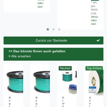
*
inkl.
ndko
ges.
sten
MwSt.
zzgl.
Versa
ndko
sten
Zurück zur Startseite
>> Das könnte Ihnen auch gefallen
Alle ansehen
Neuheit
Top-Artikel
B
B
E
G
e
e
r
e
g
g
w
n
r
r
e
i