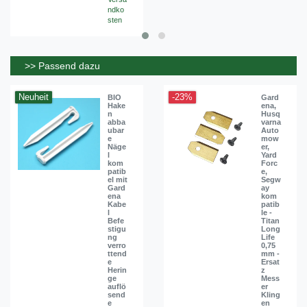
ndko
sten
>> Passend dazu
Neuheit
-23%
BIO
Gard
Hake
ena,
n
Husq
abba
varna
ubar
Auto
e
mow
Näge
er,
l
Yard
kom
Forc
patib
e,
el mit
Segw
Gard
ay
ena
kom
Kabe
patib
l
le -
Befe
Titan
stigu
Long
ng
Life
verro
0,75
ttend
mm -
e
Ersat
Herin
z
ge
Mess
auflö
er
send
Kling
e
en