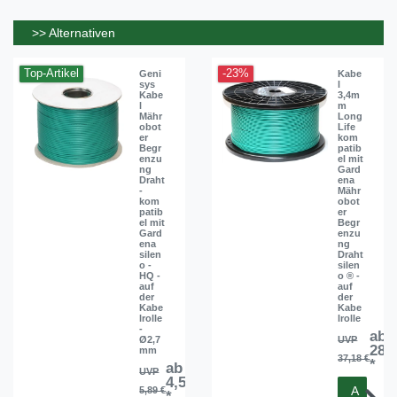
>> Alternativen
Top-Artikel
-23%
Geni
Kabe
sys
l
Kabe
3,4m
l
m
Mähr
Long
obot
Life
er
kom
Begr
patib
enzu
el mit
ng
Gard
Draht
ena
-
Mähr
kom
obot
patib
er
el mit
Begr
Gard
enzu
ena
ng
silen
Draht
o -
silen
HQ -
o ® -
auf
auf
der
der
Kabe
Kabe
lrolle
lrolle
-
ab
Ø2,7
UVP
28,
mm
37,18 €
*
ab
UVP
4,57 €
A
5,89 €
*