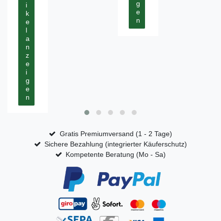
g
i
e
k
n
e
l
a
n
z
e
i
g
e
n
Gratis Premiumversand (1 - 2 Tage)
Sichere Bezahlung (integrierter Käuferschutz)
Kompetente Beratung (Mo - Sa)