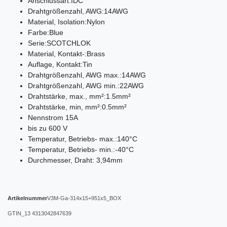
Anschlussart:IDC
Drahtgrößenzahl, AWG:14AWG
Material, Isolation:Nylon
Farbe:Blue
Serie:SCOTCHLOK
Material, Kontakt-:Brass
Auflage, Kontakt:Tin
Drahtgrößenzahl, AWG max.:14AWG
Drahtgrößenzahl, AWG min.:22AWG
Drahtstärke, max., mm²:1.5mm²
Drahtstärke, min, mm²:0.5mm²
Nennstrom 15A
bis zu 600 V
Temperatur, Betriebs- max.:140°C
Temperatur, Betriebs- min.:-40°C
Durchmesser, Draht: 3,94mm
Artikelnummer
V3M-Ga-314x15+951x5_BOX
GTIN_13
4313042847639