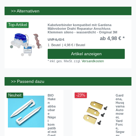
>> Alternativen
Top-Artikel
Kabelverbinder kompatibel mit Gardena
Mähroboter Draht Reparatur Anschluss
Klemmen sileno - wasserdicht - Original 3M
ab 4,98 € *
UVP 6,43 €
1
Beutel
| 4,98 € / Beutel
Artikel anzeigen
*
inkl. ges. MwSt.
zzgl.
Versandkosten
>> Passend dazu
Neuheit
-23%
BIO
Gard
Hake
ena,
n
Husq
abba
varna
ubar
Auto
e
mow
Näge
er,
l
Yard
kom
Forc
patib
e,
el mit
Segw
Gard
ay