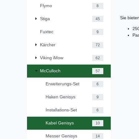
Flymo
8
Sie bieten
Stiga
45
25
Fuxtec
9
Pa
Kärcher
72
Viking iMow
62
McCulloch
57
Erweiterungs-Set
6
Haken Genisys
9
Installations-Set
6
Kabel Genisys
10
Messer Genisys
14