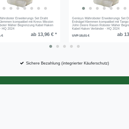
ähroboter Erweiterungs Set Draht
Genisys Mähroboter Erweiterungs Set D
Klemmen kompatibel mit Kress Mission
Erdnägel Klemmen kompatibel mit Tango
boter Mäher Begrenzung Kabel Haken
John Deere Rasen Roboter Mäher Begr
 - HQ 2024
Kabel Haken Verbinder - HQ 2024
ab 13,96 € *
ab 13
1 €
UVP 18,01 €
Sichere Bezahlung (integrierter Käuferschutz)