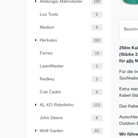
Ambrogio Mähroboter
150
Lux Tools
5
Medion
9
Beschr
Herkules
220
250m Ka
Ferrex
15
(Stärke 
für
alle
M
LawnMaster
2
Für die I
Suchkabel
Redkey
2
Extra sta
Cub Cadet
8
Kabel-Stä
AL-KO Robolinho
113
Das Kabel
Ausschlie
John Deere
8
Outdoor-
Wolf Garten
62
Wir führ