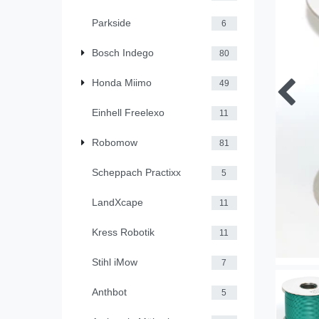
Parkside
6
Bosch Indego
80
Honda Miimo
49
Einhell Freelexo
11
Robomow
81
Scheppach Practixx
5
LandXcape
11
Kress Robotik
11
Stihl iMow
7
Anthbot
5