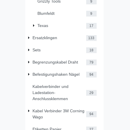
Grizzly Tools
9
Blumfeldt
9
Texas
17
Ersatzklingen
133
Sets
18
Begrenzungskabel Draht
79
Befestigungshaken Nägel
94
Kabelverbinder und
Ladestation-
29
Anschlussklemmen
Kabel Verbinder 3M Corning
94
Wago
Etiketten Papier
27