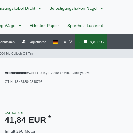
nzungskabel Draht
Befestigungshaken Nägel
ing Wago
Etiketten Papier
Sperrholz Lasercut
Anmelden
Registrieren
0
0
0,00 EUR
1000 Mc Culloch Ø2,7mm
Artikelnummer
Kabel-Genisys-V-250-##McC-Genisys-250
GTIN_13
4313042840746
UVP 53,99 €
*
41,84 EUR
Inhalt
250
Meter