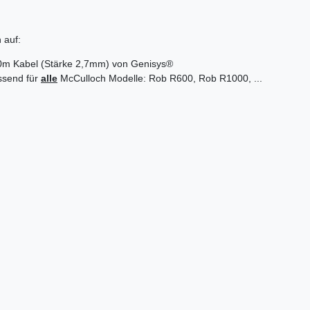
 auf:
0m Kabel (Stärke 2,7mm) von Genisys®
ssend für
alle
McCulloch Modelle: Rob R600, Rob R1000, ...