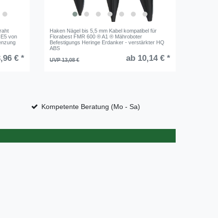
raht
Haken Nägel bis 5,5 mm Kabel kompatibel für
Genisys 
 E5 von
Florabest FMR 600 ® A1 ® Mähroboter
Anschlus
enzung
Befestigungs Heringe Erdanker - verstärkter HQ
von WORX
ABS
- Origina
,96 € *
ab 10,14 € *
UVP 13,08 €
UVP 19,6
10
Stüc
Kompetente Beratung (Mo - Sa)