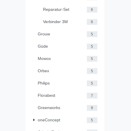
Reparatur-Set
6
Verbinder 3M
6
Grouw
5
Güde
5
Mowox
5
Orbex
5
Philips
5
Florabest
7
Greenworks
9
oneConcept
5