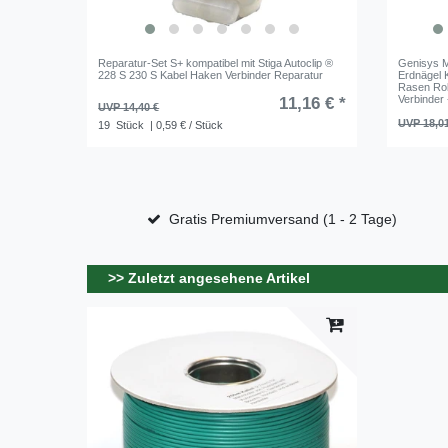
Reparatur-Set S+ kompatibel mit Stiga Autoclip ®
Genisys M
228 S 230 S Kabel Haken Verbinder Reparatur
Erdnägel 
Rasen Ro
Verbinder
11,16 € *
UVP 14,40 €
UVP 18,0
19
Stück
| 0,59 € / Stück
Gratis Premiumversand (1 - 2 Tage)
>> Zuletzt angesehene Artikel