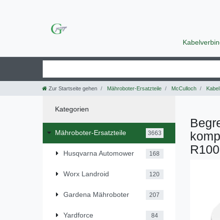
Kabelverbi
Zur Startseite gehen
Mähroboter-Ersatzteile
McCulloch
Kabel
Kategorien
Begr
Mähroboter-Ersatzteile
komp
3663
R100
Husqvarna Automower
168
Worx Landroid
120
Gardena Mähroboter
207
Yardforce
84