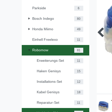
Parkside
6
Bosch Indego
80
Honda Miimo
49
Einhell Freelexo
11
Robomow
81
Erweiterungs-Set
11
Haken Genisys
15
Installations-Set
12
Kabel Genisys
18
Reparatur-Set
11