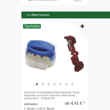
>> Alternativen
Top-Artikel
Robomow ® kompatible Kabel-Verbinder Draht
Reparatur Anschluss Klemmen Mähroboter -
wasserdicht - Original 3M
ab 4,41 € *
UVP 5,69 €
1
Beutel
| 4,41 € / Beutel