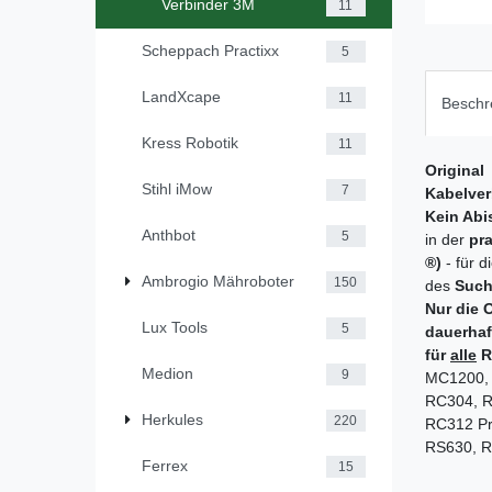
Verbinder 3M
11
Scheppach Practixx
5
LandXcape
11
Beschr
Kress Robotik
11
Original
Stihl iMow
7
Kabelver
Kein Abi
Anthbot
5
in der
pra
®)
- für 
Ambrogio Mähroboter
150
des
Such
Nur die 
Lux Tools
5
dauerhaf
für
alle
R
Medion
9
MC1200, 
RC304, R
Herkules
220
RC312 Pr
RS630, R
Ferrex
15