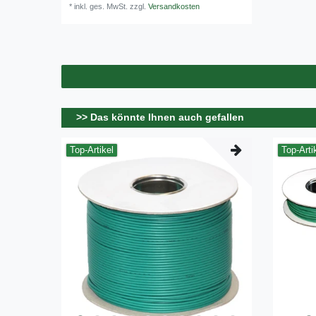
*
inkl. ges. MwSt.
zzgl.
Versandkosten
>> Das könnte Ihnen auch gefallen
Top-Artikel
Top-Arti