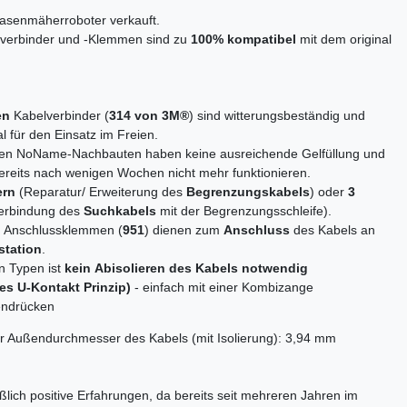
Rasenmäherroboter verkauft.
lverbinder und -Klemmen sind zu
100% kompatibel
mit dem original
en
Kabelverbinder (
314 von 3M
®
) sind witterungsbeständig und
al für den Einsatz im Freien.
ten NoName-Nachbauten haben keine ausreichende Gelfüllung und
reits nach wenigen Wochen nicht mehr funktionieren.
ern
(Reparatur/ Erweiterung des
Begrenzungskabels
) oder
3
erbindung des
Suchkabels
mit der Begrenzungsschleife).
n
Anschlussklemmen (
951
) dienen zum
Anschluss
des Kabels an
station
.
n Typen ist
kein Abisolieren des Kabels notwendig
es U-Kontakt Prinzip
)
- einfach mit einer Kombizange
ndrücken
r Außendurchmesser des Kabels (mit Isolierung): 3,94 mm
ßlich positive Erfahrungen, da bereits seit mehreren Jahren im