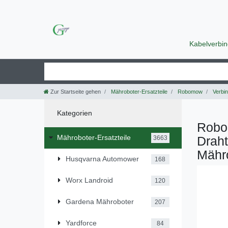
Kabelverbi
Zur Startseite gehen
Mähroboter-Ersatzteile
Robomow
Verbi
Kategorien
Robo
Mähroboter-Ersatzteile
Drah
3663
Mähro
Husqvarna Automower
168
Worx Landroid
120
Gardena Mähroboter
207
Yardforce
84