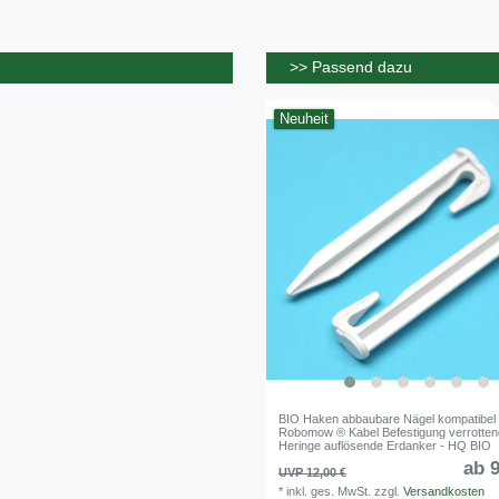
>> Passend dazu
Neuheit
BIO Haken abbaubare Nägel kompatibel 
Robomow ® Kabel Befestigung verrotte
Heringe auflösende Erdanker - HQ BIO
ab 9
UVP 12,00 €
*
inkl. ges. MwSt.
zzgl.
Versandkosten