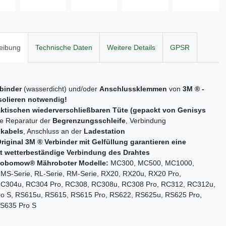
eibung
Technische Daten
Weitere Details
GPSR
binder
(wasserdicht) und/oder
Anschlussklemmen
von
3M ® -
solieren notwendig!
ktischen wiederverschließbaren Tüte (gepackt von Genisys
die Reparatur der
Begrenzungsschleife
, Verbindung
kabels
, Anschluss an der
Ladestation
Original 3M ® Verbinder mit Gelfüllung garantieren eine
t wetterbeständige Verbindung des Drahtes
obomow
® Mähroboter Modelle:
MC300, MC500, MC1000,
MS-Serie, RL-Serie, RM-Serie, RX20, RX20u, RX20 Pro,
C304u, RC304 Pro, RC308, RC308u, RC308 Pro, RC312, RC312u,
o S, RS615u, RS615, RS615 Pro, RS622, RS625u, RS625 Pro,
S635 Pro S