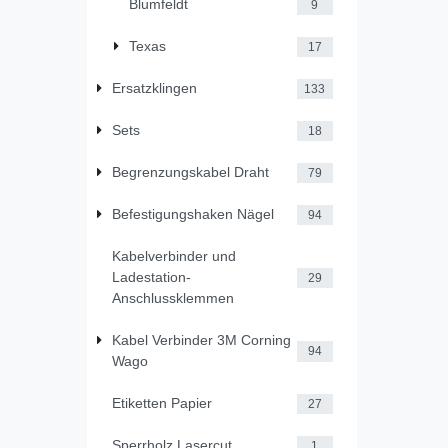
Blumfeldt
9
Texas
17
Ersatzklingen
133
Sets
18
Begrenzungskabel Draht
79
Befestigungshaken Nägel
94
Kabelverbinder und
Ladestation-
29
Anschlussklemmen
Kabel Verbinder 3M Corning
94
Wago
Etiketten Papier
27
Sperrholz Lasercut
1