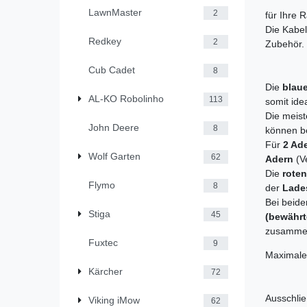
LawnMaster
2
für Ihre 
Die Kabe
Redkey
2
Zubehör.
Cub Cadet
8
Die
blau
AL-KO Robolinho
113
somit ide
Die meis
John Deere
8
können be
Für
2 Ad
Wolf Garten
62
Adern
(V
Die
rote
Flymo
8
der
Lade
Bei beide
Stiga
45
(
bewährt
zusamme
Fuxtec
9
Maximale
Kärcher
72
Ausschlie
Viking iMow
62