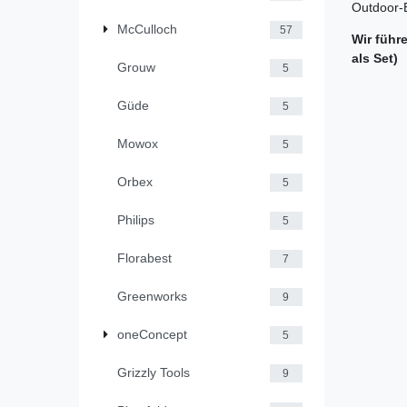
Outdoor-
McCulloch
57
Wir führ
als Set)
Grouw
5
Güde
5
Mowox
5
Orbex
5
Philips
5
Florabest
7
Greenworks
9
oneConcept
5
Grizzly Tools
9