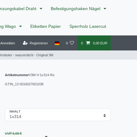
nzungskabel Draht
Befestigungshaken Nägel
ing Wago
Etiketten Papier
Sperrholz Lasercut
Anmelden
Registrieren
0
0
0,00 EUR
oboter - wasserdicht - Original 3M
Artikelnummer
V3M-V-1x314-Ro
GTIN_13
0016027601038
INHALT
UVP 5,69 €