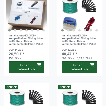
Installations-Kit XXS+
Installations-Kit XS+
kompatibel mit Viking iMow
kompatibel mit Viking iMow
® iKit Kabel Haken
® iKit Kabel Haken
Verbinder Installation Paket
Verbinder Installation Paket
UVP 34,20 €
UVP 52,22 €
26,50 € *
40,47 € *
155
Stück
307
Stück
| 0,13 € / Stück
In den
In den
Warenkorb
Warenkorb
Neuheit
Neuheit