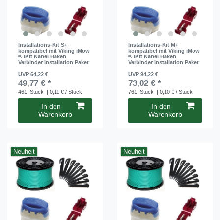
Installations-Kit S+
Installations-Kit M+
kompatibel mit Viking iMow
kompatibel mit Viking iMow
® iKit Kabel Haken
® iKit Kabel Haken
Verbinder Installation Paket
Verbinder Installation Paket
UVP 64,22 €
UVP 94,22 €
49,77 € *
73,02 € *
461
Stück
| 0,11 € / Stück
761
Stück
| 0,10 € / Stück
In den
In den
Warenkorb
Warenkorb
Neuheit
Neuheit