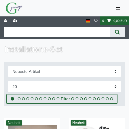
☰
0
0,00 EUR
Installations-Set
. O O O O O O O O O O Filter O O O O O O O O O O
Neuheit
Neuheit