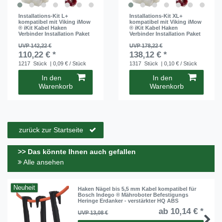
Installations-Kit L+
Installations-Kit XL+
kompatibel mit Viking iMow
kompatibel mit Viking iMow
® iKit Kabel Haken
® iKit Kabel Haken
Verbinder Installation Paket
Verbinder Installation Paket
UVP 142,22 €
UVP 178,22 €
110,22 € *
138,12 € *
1217
Stück
| 0,09 € / Stück
1317
Stück
| 0,10 € / Stück
In den
In den
Warenkorb
Warenkorb
zurück zur Startseite
>> Das könnte Ihnen auch gefallen
Alle ansehen
Neuheit
Haken Nägel bis 5,5 mm Kabel kompatibel für
Bosch Indego ® Mähroboter Befestigungs
Heringe Erdanker - verstärkter HQ ABS
ab 10,14 € *
UVP 13,08 €