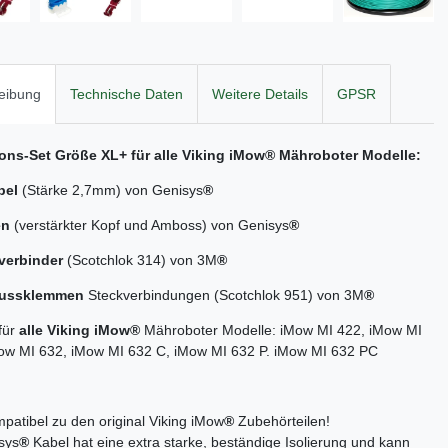
eibung
Technische Daten
Weitere Details
GPSR
ions-Set Größe XL+ für alle
Viking iMow
® Mähroboter Modelle:
bel
(Stärke 2,7mm) von Genisys
®
en
(verstärkter Kopf und Amboss) von Genisys
®
verbinder
(Scotchlok 314) von 3M
®
lussklemmen
Steckverbindungen (Scotchlok 951) von 3M
®
für
alle Viking iMow®
Mähroboter Modelle: iMow MI 422, iMow MI
Mow MI 632, iMow MI 632 C, iMow MI 632 P. iMow MI 632 PC
atibel zu den original Viking iMow
®
Zubehörteilen!
sys
®
Kabel hat eine extra starke, beständige Isolierung und kann