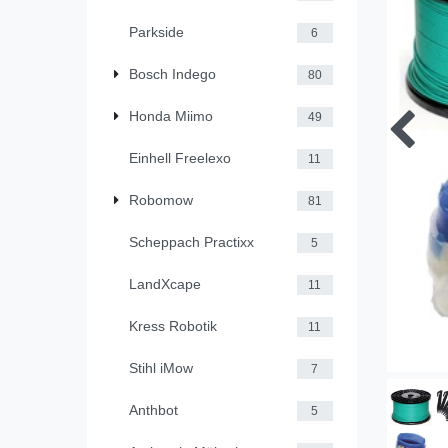
Parkside
6
Bosch Indego
80
Honda Miimo
49
Einhell Freelexo
11
Robomow
81
Scheppach Practixx
5
LandXcape
11
Kress Robotik
11
Stihl iMow
7
Anthbot
5