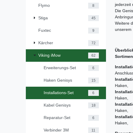
jederzeit
Flymo
8
Die Geni
Anbringun
Stiga
45
Weitere d
unserem 
Fuxtec
9
Kärcher
72
Überblic
Viking iMow
62
Sortimen
Installat
Erweiterungs-Set
6
Anschlus
Installat
Haken Genisys
15
Haken, 7
Installat
Installations-Set
6
Haken, 7
Installat
Kabel Genisys
18
Haken, 1
Installat
Reparatur-Set
6
Haken, 1
Verbinder 3M
11