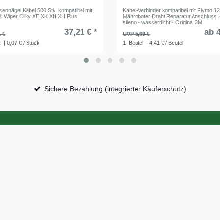
ennägel Kabel 500 Stk. kompatibel mit
Kabel-Verbinder kompatibel mit Flymo 1
® Wiper Ciiky XE XK XH XH Plus
Mähroboter Draht Reparatur Anschluss
sileno - wasserdicht - Original 3M
37,21 € *
ab 4
1 €
UVP 5,69 €
k
| 0,07 € / Stück
1
Beutel
| 4,41 € / Beutel
Sichere Bezahlung (integrierter Käuferschutz)