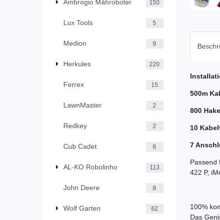
Ambrogio Mähroboter
150
Lux Tools
5
Medion
9
Beschr
Herkules
220
Installat
Ferrex
15
500m Ka
LawnMaster
2
800 Hak
Redkey
2
10 Kabel
7 Ansch
Cub Cadet
8
Passend 
AL-KO Robolinho
113
422 P, i
John Deere
8
100% komp
Wolf Garten
62
Das Geni