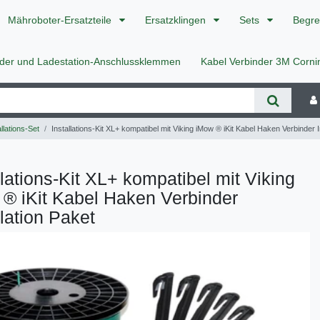
Mähroboter-Ersatzteile
Ersatzklingen
Sets
Begre
nder und Ladestation-Anschlussklemmen
Kabel Verbinder 3M Corn
llations-Set
Installations-Kit XL+ kompatibel mit Viking iMow ® iKit Kabel Haken Verbinder I
llations-Kit XL+ kompatibel mit Viking
® iKit Kabel Haken Verbinder
llation Paket