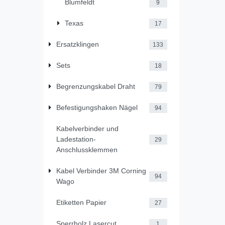
Blumfeldt
9
Texas
17
Ersatzklingen
133
Sets
18
Begrenzungskabel Draht
79
Befestigungshaken Nägel
94
Kabelverbinder und
Ladestation-
29
Anschlussklemmen
Kabel Verbinder 3M Corning
94
Wago
Etiketten Papier
27
Sperrholz Lasercut
1