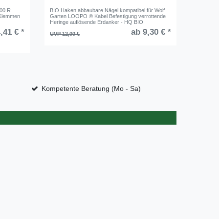
200 R
BIO Haken abbaubare Nägel kompatibel für Wolf
Erweiteru
 Klemmen
Garten LOOPO ® Kabel Befestigung verrottende
Kabel Hak
Heringe auflösende Erdanker - HQ BIO
,41 € *
ab 9,30 € *
UVP 58,2
UVP 12,00 €
358
Stüc
Kompetente Beratung (Mo - Sa)