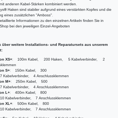
 mit anderen Kabel-Stärken kombiniert werden.
sys
®
Haken sind stabiler aufgrund eines verstärkten Kopfes und die
g eines zusätzlichen "Amboss".
etaillierte Informationen zu den einzelnen Artikeln finden Sie in
Shop bei den jeweiligen Einzel-Angeboten
k über weitere Installations- und Reparatursets aus unserem
t:
ion XS+
: 100m Kabel, 200 Haken, 5 Kabelverbinder, 2
sklemmen
ion S+
: 150m Kabel, 300
 Kabelverbinder, 4 Anschlussklemmen
ion M+
: 250m Kabel, 500
 Kabelverbinder, 4 Anschlussklemmen
ion L+
: 400m Kabel, 800
0 Kabelverbinder, 7 Anschlussklemmen
ion XL+
: 500m Kabel, 800
0 Kabelverbinder, 7 Anschlussklemmen