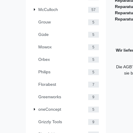
Reparatu
Reparatu
McCulloch
57
Reparatu
Reparatu
Grouw
5
Güde
5
Mowox
5
Wir lief
Orbex
5
Die AGB's
Philips
5
sie 
Florabest
7
Greenworks
9
oneConcept
5
Grizzly Tools
9