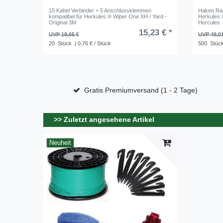
15 Kabel Verbinder + 5 Anschlussklemmen
Haken Ras
kompatibel für Herkules ® Wiper One XH / Yard -
Herkules 
Original 3M
Hercules
15,23 € *
UVP 19,65 €
UVP 48,0
20
Stück
| 0,76 € / Stück
500
Stüc
Gratis Premiumversand (1 - 2 Tage)
>> Zuletzt angesehene Artikel
Neuheit