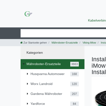
Kabelverbi
Zur Startseite gehen
Mähroboter-Ersatzteile
Viking iMow
Insta
Kategorien
Insta
Mähroboter-Ersatzteile
iMow 
3663
Insta
Husqvarna Automower
168
Worx Landroid
120
Gardena Mähroboter
207
Yardforce
84