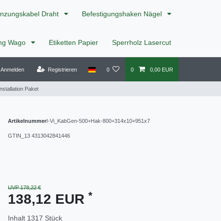
nzungskabel Draht
Befestigungshaken Nägel
ing Wago
Etiketten Papier
Sperrholz Lasercut
Anmelden
Registrieren
0
0
0,00 EUR
nstallation Paket
Artikelnummer
I-Vi_KabGen-500+Hak-800+314x10+951x7
GTIN_13
4313042841446
UVP 178,22 €
*
138,12 EUR
Inhalt
1317
Stück