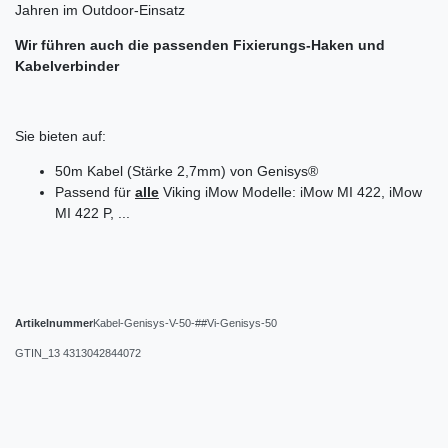
Jahren im Outdoor-Einsatz
Wir führen auch die passenden Fixierungs-Haken und
Kabelverbinder
Sie bieten auf:
50m Kabel (Stärke 2,7mm) von Genisys®
Passend für
alle
Viking iMow Modelle: iMow MI 422, iMow
MI 422 P, ...
Artikelnummer
Kabel-Genisys-V-50-##Vi-Genisys-50
GTIN_13
4313042844072