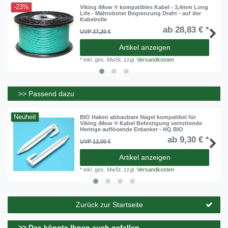
-23%
Viking iMow ® kompatibles Kabel - 3,4mm Long
Life - Mähroboter Begrenzung Draht - auf der
Kabelrolle
ab 28,83 € *
UVP 37,20 €
Artikel anzeigen
*
inkl. ges. MwSt.
zzgl.
Versandkosten
>> Passend dazu
Neuheit
BIO Haken abbaubare Nägel kompatibel für
Viking iMow ® Kabel Befestigung verrottende
Heringe auflösende Erdanker - HQ BIO
ab 9,30 € *
UVP 12,00 €
Artikel anzeigen
*
inkl. ges. MwSt.
zzgl.
Versandkosten
Zurück zur Startseite
>> Das könnte Ihnen auch gefallen