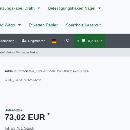
nzungskabel Draht
Befestigungshaken Nägel
ing Wago
Etiketten Papier
Sperrholz Lasercut
Anmelden
Registrieren
0
0
0,00 EUR
bel Haken Verbinder Paket
Artikelnummer
I-Wo_KabGen-250+Hak-500+314x7+951x4
GTIN_13
4313042843235
UVP 94,22 €
*
73,02 EUR
Inhalt
761
Stück