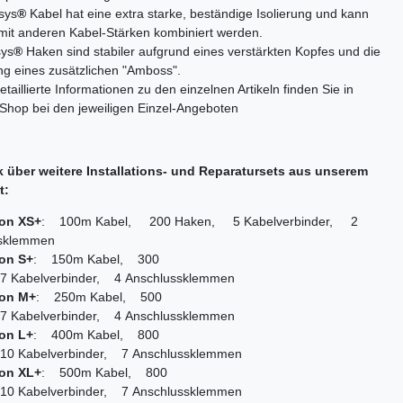
sys
®
Kabel hat eine extra starke, beständige Isolierung und kann
 mit anderen Kabel-Stärken kombiniert werden.
sys
®
Haken sind stabiler aufgrund eines verstärkten Kopfes und die
g eines zusätzlichen "Amboss".
etaillierte Informationen zu den einzelnen Artikeln finden Sie in
Shop bei den jeweiligen Einzel-Angeboten
k über weitere Installations- und Reparatursets aus unserem
t:
ion XS+
: 100m Kabel, 200 Haken, 5 Kabelverbinder, 2
sklemmen
ion S+
: 150m Kabel, 300
 Kabelverbinder, 4 Anschlussklemmen
ion M+
: 250m Kabel, 500
 Kabelverbinder, 4 Anschlussklemmen
ion L+
: 400m Kabel, 800
0 Kabelverbinder, 7 Anschlussklemmen
ion XL+
: 500m Kabel, 800
0 Kabelverbinder, 7 Anschlussklemmen