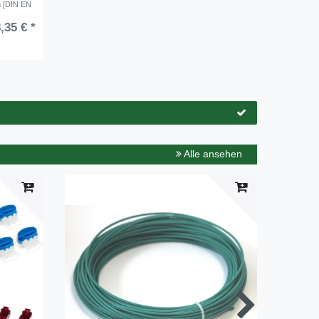
m [DIN EN
,35 € *
Alle ansehen
Top-Art