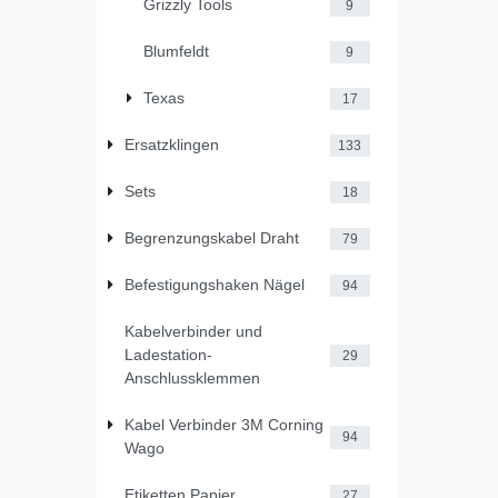
Grizzly Tools
9
Blumfeldt
9
Texas
17
Ersatzklingen
133
Sets
18
Begrenzungskabel Draht
79
Befestigungshaken Nägel
94
Kabelverbinder und
Ladestation-
29
Anschlussklemmen
Kabel Verbinder 3M Corning
94
Wago
Etiketten Papier
27