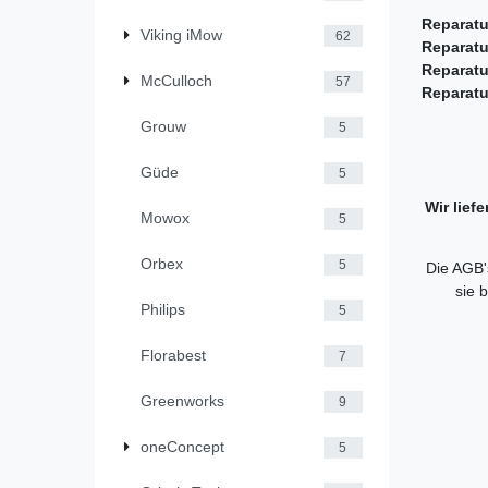
Reparatu
Viking iMow
62
Reparatu
Reparatu
McCulloch
57
Reparatu
Grouw
5
Güde
5
Wir lief
Mowox
5
Orbex
5
Die AGB's
sie 
Philips
5
Florabest
7
Greenworks
9
oneConcept
5