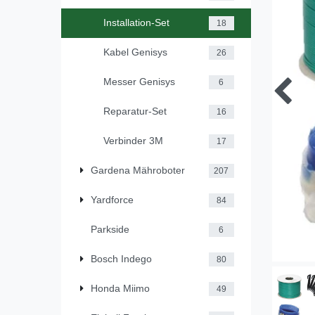
Installation-Set
18
Kabel Genisys
26
Messer Genisys
6
Reparatur-Set
16
Verbinder 3M
17
Gardena Mähroboter
207
Yardforce
84
Parkside
6
Bosch Indego
80
Honda Miimo
49