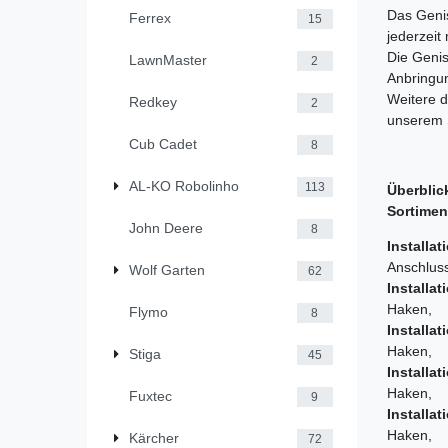
Das Geni
Ferrex
15
jederzeit
Die Geni
LawnMaster
2
Anbringun
Weitere d
Redkey
2
unserem 
Cub Cadet
8
AL-KO Robolinho
113
Überblic
Sortimen
John Deere
8
Installat
Anschlus
Wolf Garten
62
Installat
Haken, 7
Flymo
8
Installat
Haken, 7
Stiga
45
Installat
Haken, 1
Fuxtec
9
Installat
Haken, 1
Kärcher
72