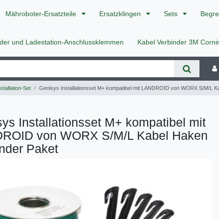
Mähroboter-Ersatzteile
Ersatzklingen
Sets
Begre
nder und Ladestation-Anschlussklemmen
Kabel Verbinder 3M Corn
stallation-Set
Genisys Installationsset M+ kompatibel mit LANDROID von WORX S/M/L Ka
ys Installationsset M+ kompatibel mit
ROID von WORX S/M/L Kabel Haken
nder Paket