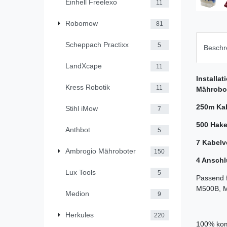
Einhell Freelexo
11
Robomow
81
Scheppach Practixx
5
Beschr
LandXcape
11
Installa
Kress Robotik
11
Mährobot
250m Ka
Stihl iMow
7
500 Hak
Anthbot
5
7 Kabelv
Ambrogio Mähroboter
150
4 Ansch
Lux Tools
5
Passend 
M500B, M8
Medion
9
Herkules
220
100% komp