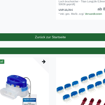
Loch bruchsicher - Titan LongLife 0,9m
50636 geprüft]
ab 8
UVP 10,78 €
*
inkl. ges. MwSt.
zzgl.
Versandkosten
Zurück zur Startseite
kel