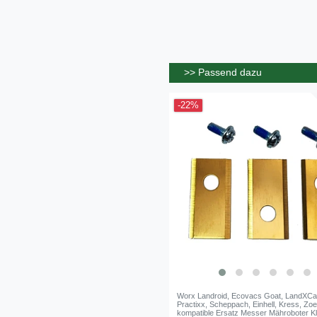
>> Passend dazu
-22%
Worx Landroid, Ecovacs Goat, LandXCa
Practixx, Scheppach, Einhell, Kress, Zoe
kompatible Ersatz Messer Mähroboter Kl