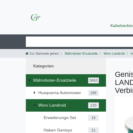
Kabelverbi
Zur Startseite gehen
Mähroboter-Ersatzteile
Worx Landroid
In
Kategorien
Genis
Mähroboter-Ersatzteile
LAND
3663
Verbi
Husqvarna Automower
168
Worx Landroid
120
Erweiterungs-Set
16
Haken Genisys
21